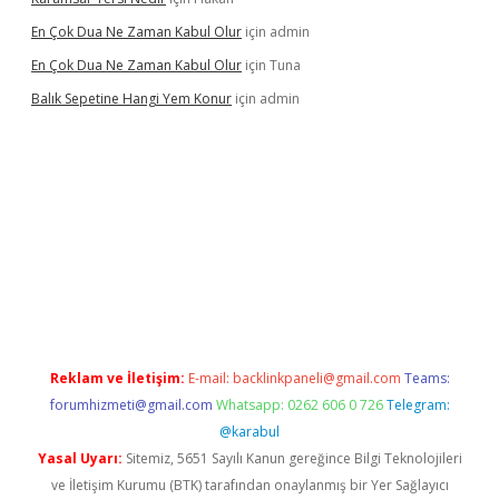
En Çok Dua Ne Zaman Kabul Olur
için
admin
En Çok Dua Ne Zaman Kabul Olur
için
Tuna
Balık Sepetine Hangi Yem Konur
için
admin
venilir mi
elexbetgiris.org
Reklam ve İletişim:
E-mail:
backlinkpaneli@gmail.com
Teams:
forumhizmeti@gmail.com
Whatsapp: 0262 606 0 726
Telegram:
@karabul
Yasal Uyarı:
Sitemiz, 5651 Sayılı Kanun gereğince Bilgi Teknolojileri
ve İletişim Kurumu (BTK) tarafından onaylanmış bir Yer Sağlayıcı