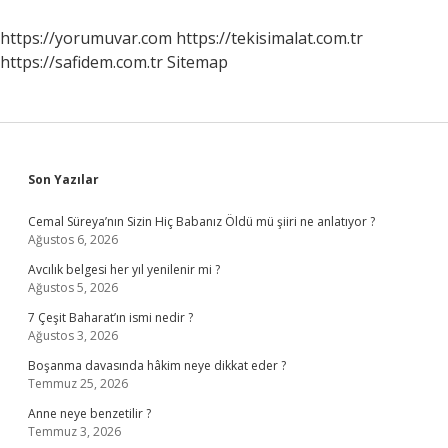
Içmek
Zayıflatır
https://yorumuvar.com
https://tekisimalat.com.tr
Mı
https://safidem.com.tr
Sitemap
Sidebar
Son Yazılar
Cemal Süreya’nın Sizin Hiç Babanız Öldü mü şiiri ne anlatıyor ?
Ağustos 6, 2026
Avcılık belgesi her yıl yenilenir mi ?
Ağustos 5, 2026
7 Çeşit Baharat’ın ismi nedir ?
Ağustos 3, 2026
Boşanma davasında hâkim neye dikkat eder ?
Temmuz 25, 2026
Anne neye benzetilir ?
Temmuz 3, 2026