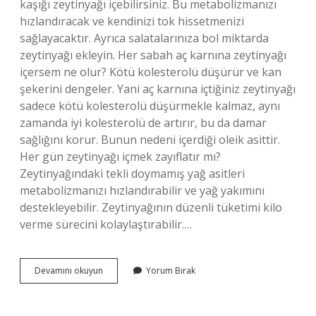
kaşığı zeytinyağı içebilirsiniz. Bu metabolizmanızı
hızlandıracak ve kendinizi tok hissetmenizi
sağlayacaktır. Ayrıca salatalarınıza bol miktarda
zeytinyağı ekleyin. Her sabah aç karnına zeytinyağı
içersem ne olur? Kötü kolesterolü düşürür ve kan
şekerini dengeler. Yani aç karnına içtiğiniz zeytinyağı
sadece kötü kolesterolü düşürmekle kalmaz, aynı
zamanda iyi kolesterolü de artırır, bu da damar
sağlığını korur. Bunun nedeni içerdiği oleik asittir.
Her gün zeytinyağı içmek zayıflatır mı?
Zeytinyağındaki tekli doymamış yağ asitleri
metabolizmanızı hızlandırabilir ve yağ yakımını
destekleyebilir. Zeytinyağının düzenli tüketimi kilo
verme sürecini kolaylaştırabilir.…
Sabah
Devamını okuyun
Yorum Bırak
Aç
Karnına
Zeytinyağı