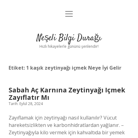
menüyü
Anasayfa
aç
Gizlilik Politikası
Neşeli Bilgi Durağı
Yasal Uyarı
Hızlı hikayelerle gününü şenlendir!
Hakkımızda
Etiket:
1 kaşık zeytinyağı içmek Neye İyi Gelir
Sabah Aç Karnına Zeytinyağı Içmek
Zayıflatır Mı
Tarih: Eylül 28, 2024
Zayıflamak için zeytinyağı nasıl kullanılır? Vücut
hareketsizlikten ve karbonhidratlardan yağlanır. –
Zeytinyağıyla kilo vermek için kahvaltıda bir yemek