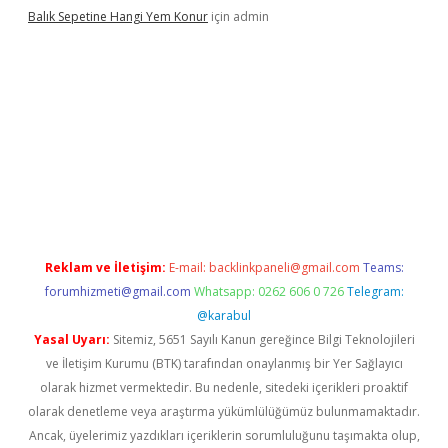
Balık Sepetine Hangi Yem Konur
için
admin
venilir mi
elexbetgiris.org
Reklam ve İletişim:
E-mail:
backlinkpaneli@gmail.com
Teams:
forumhizmeti@gmail.com
Whatsapp: 0262 606 0 726
Telegram:
@karabul
Yasal Uyarı:
Sitemiz, 5651 Sayılı Kanun gereğince Bilgi Teknolojileri
ve İletişim Kurumu (BTK) tarafından onaylanmış bir Yer Sağlayıcı
olarak hizmet vermektedir. Bu nedenle, sitedeki içerikleri proaktif
olarak denetleme veya araştırma yükümlülüğümüz bulunmamaktadır.
Ancak, üyelerimiz yazdıkları içeriklerin sorumluluğunu taşımakta olup,