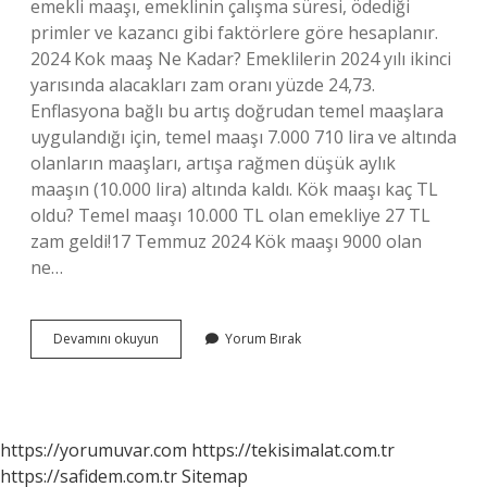
emekli maaşı, emeklinin çalışma süresi, ödediği
primler ve kazancı gibi faktörlere göre hesaplanır.
2024 Kok maaş Ne Kadar? Emeklilerin 2024 yılı ikinci
yarısında alacakları zam oranı yüzde 24,73.
Enflasyona bağlı bu artış doğrudan temel maaşlara
uygulandığı için, temel maaşı 7.000 710 lira ve altında
olanların maaşları, artışa rağmen düşük aylık
maaşın (10.000 lira) altında kaldı. Kök maaşı kaç TL
oldu? Temel maaşı 10.000 TL olan emekliye 27 TL
zam geldi!17 Temmuz 2024 Kök maaşı 9000 olan
ne…
Kök
Devamını okuyun
Yorum Bırak
Maaşım
Kaç
Tl
https://yorumuvar.com
https://tekisimalat.com.tr
https://safidem.com.tr
Sitemap