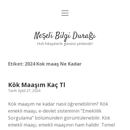
menüyü
Anasayfa
aç
Gizlilik Politikası
Neşeli Bilgi Durağı
Yasal Uyarı
Hızlı hikayelerle gününü şenlendir!
Hakkımızda
Etiket:
2024 Kok maaş Ne Kadar
Kök Maaşım Kaç Tl
Tarih: Eylül 27, 2024
Kök maaşım ne kadar nasıl öğrenebilirim? Kök
emekli maaşı, e-devlet sisteminin “Emeklilik
Sorgulama” bölümünden görüntülenebilir. Kök
emekli maaşı, emekli maaşının ham halidir. Temel