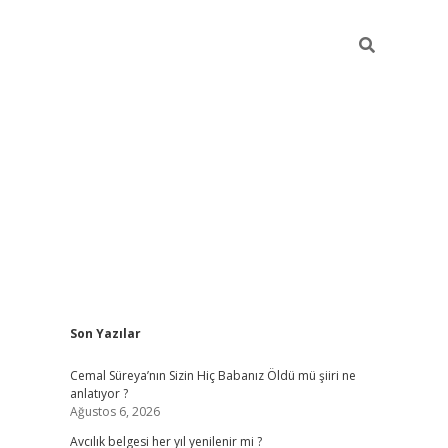
Sidebar
Son Yazılar
hiltonbet yeni giriş
betexper güvenilir 
Cemal Süreya’nın Sizin Hiç Babanız Öldü mü şiiri ne
anlatıyor ?
Ağustos 6, 2026
Avcılık belgesi her yıl yenilenir mi ?