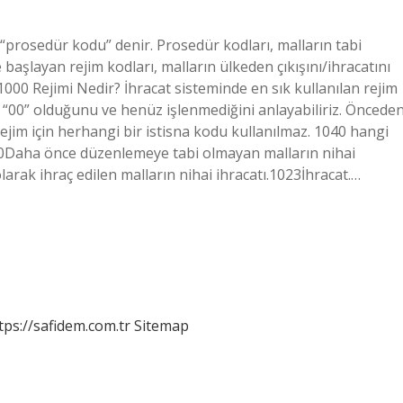
“prosedür kodu” denir. Prosedür kodları, malların tabi
e başlayan rejim kodları, malların ülkeden çıkışını/ihracatını
r. 1000 Rejimi Nedir? İhracat sisteminde en sık kullanılan rejim
n “00” olduğunu ve henüz işlenmediğini anlayabiliriz. Öncede
ejim için herhangi bir istisna kodu kullanılmaz. 1040 hangi
00Daha önce düzenlemeye tabi olmayan malların nihai
larak ihraç edilen malların nihai ihracatı.1023İhracat.…
tps://safidem.com.tr
Sitemap