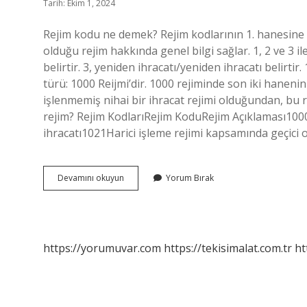
Tarih: Ekim 1, 2024
Rejim kodu ne demek? Rejim kodlarının 1. hanesine 
olduğu rejim hakkında genel bilgi sağlar. 1, 2 ve 3 il
belirtir. 3, yeniden ihracatı/yeniden ihracatı belirti
türü: 1000 Reijmi’dir. 1000 rejiminde son iki haneni
işlenmemiş nihai bir ihracat rejimi olduğundan, bu r
rejim? Rejim KodlarıRejim KoduRejim Açıklaması10
ihracatı1021Harici işleme rejimi kapsamında geçici o
8100
Devamını okuyun
Yorum Bırak
Rejim
Kodu
Nedir
https://yorumuvar.com
https://tekisimalat.com.tr
ht