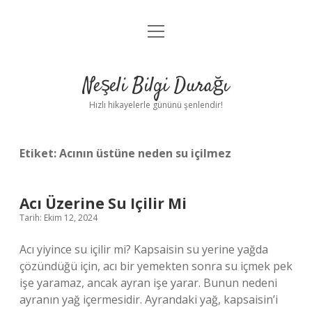
menüyü
Anasayfa
aç
Gizlilik Politikası
Neşeli Bilgi Durağı
Yasal Uyarı
Hızlı hikayelerle gününü şenlendir!
Hakkımızda
Etiket:
Acının üstüne neden su içilmez
Acı Üzerine Su Içilir Mi
Tarih: Ekim 12, 2024
Acı yiyince su içilir mi? Kapsaisin su yerine yağda
çözündüğü için, acı bir yemekten sonra su içmek pek
işe yaramaz, ancak ayran işe yarar. Bunun nedeni
ayranın yağ içermesidir. Ayrandaki yağ, kapsaisin’i