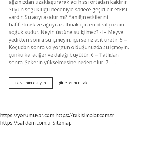
ağzınızdan uzaklaştırarak acı hissi ortadan kaldırır.
Suyun soğukluğu nedeniyle sadece geçici bir etkisi
vardır. Su acıyı azaltır mı? Yanığın etkilerini
hafifletmek ve ağrıyı azaltmak için en ideal çözüm
soğuk sudur. Neyin üstüne su içilmez? 4 – Meyve
yedikten sonra su içmeyin, içerseniz asit üretir. 5 –
Koşudan sonra ve yorgun olduğunuzda su içmeyin,
çünkü karaciğer ve dalağı büyütür. 6 – Tatlıdan
sonra: Şekerin yükselmesine neden olur. 7 –…
Acı
Devamını okuyun
Yorum Bırak
Üzerine
Su
Içilir
Mi
https://yorumuvar.com
https://tekisimalat.com.tr
https://safidem.com.tr
Sitemap