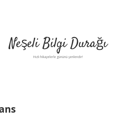
Neşeli Bilgi Durağı
Hızlı hikayelerle gününü şenlendir!
jans