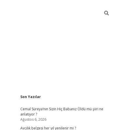
Sidebar
Son Yazılar
hiltonbet yeni giriş
betexper güvenilir 
Cemal Süreya’nın Sizin Hiç Babanız Öldü mü şiiri ne
anlatıyor ?
Ağustos 6, 2026
Avcılık belgesi her yıl yenilenir mi ?