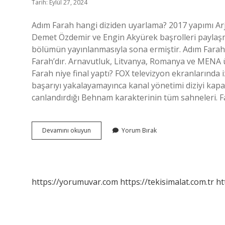
Tarih: Eylül 27, 2024
Adım Farah hangi diziden uyarlama? 2017 yapımı Arja
Demet Özdemir ve Engin Akyürek başrolleri paylaşma
bölümün yayınlanmasıyla sona ermiştir. Adım Farah 
Farah’dır. Arnavutluk, Litvanya, Romanya ve MENA ül
Farah niye final yaptı? FOX televizyon ekranlarında i
başarıyı yakalayamayınca kanal yönetimi diziyi kap
canlandırdığı Behnam karakterinin tüm sahneleri. 
Adım
Devamını okuyun
Yorum Bırak
Farah
Hangi
Ajans
https://yorumuvar.com
https://tekisimalat.com.tr
ht