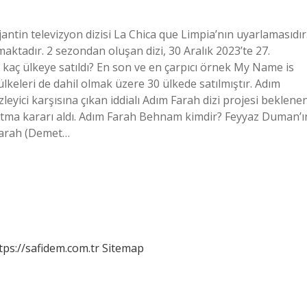
ntin televizyon dizisi La Chica que Limpia’nın uyarlamasıdır
ktadır. 2 sezondan oluşan dizi, 30 Aralık 2023’te 27.
kaç ülkeye satıldı? En son ve en çarpıcı örnek My Name is
keleri de dahil olmak üzere 30 ülkede satılmıştır. Adım
zleyici karşısına çıkan iddialı Adım Farah dizi projesi beklene
atma kararı aldı. Adım Farah Behnam kimdir? Feyyaz Duman’ı
Farah (Demet…
tps://safidem.com.tr
Sitemap