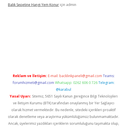
Balık Sepetine Hangi Yem Konur
için
admin
üvenilir mi
elexbetgiris.org
Reklam ve İletişim:
E-mail:
backlinkpaneli@gmail.com
Teams:
forumhizmeti@gmail.com
Whatsapp: 0262 606 0 726
Telegram:
@karabul
Yasal Uyarı:
Sitemiz, 5651 Sayılı Kanun gereğince Bilgi Teknolojileri
ve İletişim Kurumu (BTK) tarafından onaylanmış bir Yer Sağlayıcı
olarak hizmet vermektedir. Bu nedenle, sitedeki içerikleri proaktif
olarak denetleme veya araştırma yükümlülüğümüz bulunmamaktadır.
Ancak, üyelerimiz yazdıkları içeriklerin sorumluluğunu taşımakta olup,