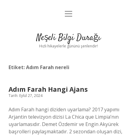
menüyü
Anasayfa
aç
Gizlilik Politikası
Neşeli Bilgi Durağı
Yasal Uyarı
Hızlı hikayelerle gününü şenlendir!
Hakkımızda
Etiket:
Adım Farah nereli
Adım Farah Hangi Ajans
Tarih: Eylül 27, 2024
Adım Farah hangi diziden uyarlama? 2017 yapımı
Arjantin televizyon dizisi La Chica que Limpia’nın
uyarlamasıdır. Demet Özdemir ve Engin Akyürek
başrolleri paylaşmaktadır. 2 sezondan oluşan dizi,