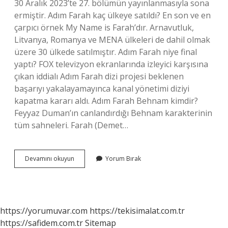
30 Aralık 2023’te 27. bölümün yayınlanmasıyla sona
ermiştir. Adım Farah kaç ülkeye satıldı? En son ve en
çarpıcı örnek My Name is Farah’dır. Arnavutluk,
Litvanya, Romanya ve MENA ülkeleri de dahil olmak
üzere 30 ülkede satılmıştır. Adım Farah niye final
yaptı? FOX televizyon ekranlarında izleyici karşısına
çıkan iddialı Adım Farah dizi projesi beklenen
başarıyı yakalayamayınca kanal yönetimi diziyi
kapatma kararı aldı. Adım Farah Behnam kimdir?
Feyyaz Duman’ın canlandırdığı Behnam karakterinin
tüm sahneleri. Farah (Demet…
Adım
Devamını okuyun
Yorum Bırak
Farah
Hangi
Ajans
https://yorumuvar.com
https://tekisimalat.com.tr
https://safidem.com.tr
Sitemap