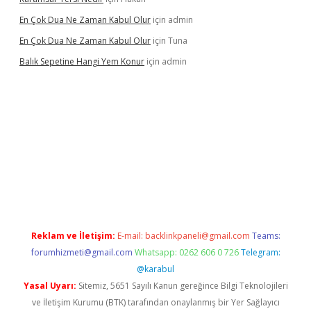
En Çok Dua Ne Zaman Kabul Olur
için
admin
En Çok Dua Ne Zaman Kabul Olur
için
Tuna
Balık Sepetine Hangi Yem Konur
için
admin
üvenilir mi
elexbetgiris.org
Reklam ve İletişim:
E-mail:
backlinkpaneli@gmail.com
Teams:
forumhizmeti@gmail.com
Whatsapp: 0262 606 0 726
Telegram:
@karabul
Yasal Uyarı:
Sitemiz, 5651 Sayılı Kanun gereğince Bilgi Teknolojileri
ve İletişim Kurumu (BTK) tarafından onaylanmış bir Yer Sağlayıcı