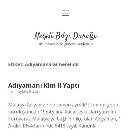
menüyü
Anasayfa
aç
Gizlilik Politikası
Neşeli Bilgi Durağı
Yasal Uyarı
Hızlı hikayelerle gününü şenlendir!
Hakkımızda
Etiket:
Adıyamanlılar nerelidir
Adıyamanı Kim Il Yaptı
Tarih: Eylül 30, 2024
Malatya Adıyaman ne zaman ayrıldı? Cumhuriyetin
kuruluşundan 1954 yılına kadar eski idari yapısını
koruyarak Malatya’ya bağlı bir ilçe olan Adıyaman, 1
Aralık 1954 tarihinde 6418 sayılı Kanunla