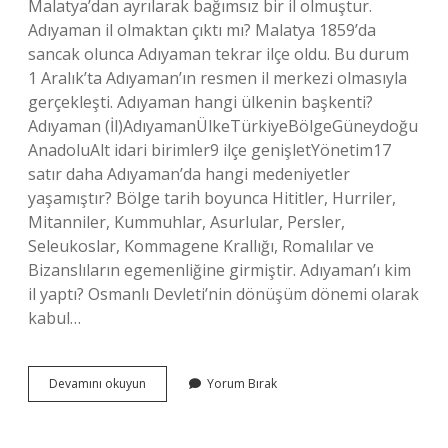
Malatya’dan ayrılarak bağımsız bir il olmuştur.
Adıyaman il olmaktan çıktı mı? Malatya 1859’da
sancak olunca Adıyaman tekrar ilçe oldu. Bu durum
1 Aralık’ta Adıyaman’ın resmen il merkezi olmasıyla
gerçekleşti. Adıyaman hangi ülkenin başkenti?
Adıyaman (İl)AdıyamanÜlkeTürkiyeBölgeGüneydoğu
AnadoluAlt idari birimler9 ilçe genişletYönetim17
satır daha Adıyaman’da hangi medeniyetler
yaşamıştır? Bölge tarih boyunca Hititler, Hurriler,
Mitanniler, Kummuhlar, Asurlular, Persler,
Seleukoslar, Kommagene Krallığı, Romalılar ve
Bizanslıların egemenliğine girmiştir. Adıyaman’ı kim
il yaptı? Osmanlı Devleti’nin dönüşüm dönemi olarak
kabul…
Adıyamanı
Devamını okuyun
Yorum Bırak
Kim
Il
Yaptı