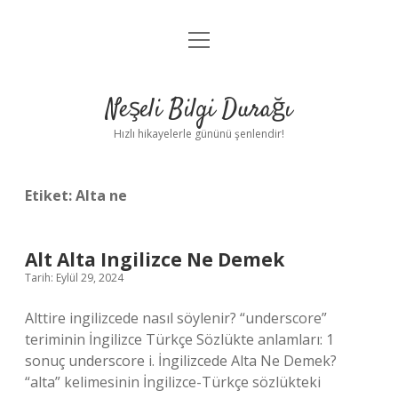
menüyü
Anasayfa
aç
Gizlilik Politikası
Neşeli Bilgi Durağı
Yasal Uyarı
Hızlı hikayelerle gününü şenlendir!
Hakkımızda
Etiket:
Alta ne
Alt Alta Ingilizce Ne Demek
Tarih: Eylül 29, 2024
Alttire ingilizcede nasıl söylenir? “underscore”
teriminin İngilizce Türkçe Sözlükte anlamları: 1
sonuç underscore i. İngilizcede Alta Ne Demek?
“alta” kelimesinin İngilizce-Türkçe sözlükteki