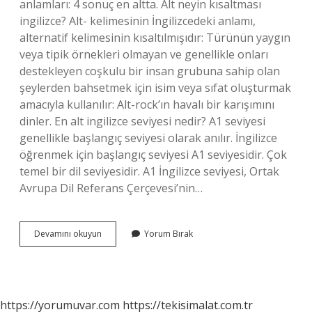
anlamları: 4 sonuç en altta. Alt neyin kısaltması
ingilizce? Alt- kelimesinin İngilizcedeki anlamı,
alternatif kelimesinin kısaltılmışıdır: Türünün yaygın
veya tipik örnekleri olmayan ve genellikle onları
destekleyen coşkulu bir insan grubuna sahip olan
şeylerden bahsetmek için isim veya sıfat oluşturmak
amacıyla kullanılır: Alt-rock’ın havalı bir karışımını
dinler. En alt ingilizce seviyesi nedir? A1 seviyesi
genellikle başlangıç ​​seviyesi olarak anılır. İngilizce
öğrenmek için başlangıç ​​seviyesi A1 seviyesidir. Çok
temel bir dil seviyesidir. A1 İngilizce seviyesi, Ortak
Avrupa Dil Referans Çerçevesi’nin…
Alt
Devamını okuyun
Yorum Bırak
Alta
Ingilizce
Ne
Demek
https://yorumuvar.com
https://tekisimalat.com.tr