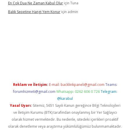
En Çok Dua Ne Zaman Kabul Olur
için
Tuna
Balık Sepetine Hangi Yem Konur
için
admin
güvenilir mi
elexbetgiris.org
Reklam ve İletişim:
E-mail:
backlinkpaneli@gmail.com
Teams:
forumhizmeti@gmail.com
Whatsapp: 0262 606 0 726
Telegram:
@karabul
Yasal Uyarı:
Sitemiz, 5651 Sayılı Kanun gereğince Bilgi Teknolojileri
ve İletişim Kurumu (BTK) tarafından onaylanmış bir Yer Sağlayıcı
olarak hizmet vermektedir. Bu nedenle, sitedeki içerikleri proaktif
olarak denetleme veya araştırma yükümlülüğümüz bulunmamaktadır.