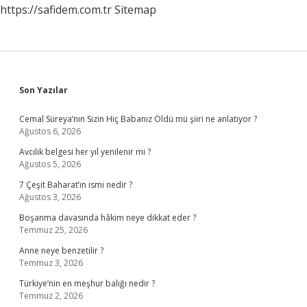
https://safidem.com.tr
Sitemap
Sidebar
Son Yazılar
Cemal Süreya’nın Sizin Hiç Babanız Öldü mü şiiri ne anlatıyor ?
Ağustos 6, 2026
Avcılık belgesi her yıl yenilenir mi ?
Ağustos 5, 2026
7 Çeşit Baharat’ın ismi nedir ?
Ağustos 3, 2026
Boşanma davasında hâkim neye dikkat eder ?
Temmuz 25, 2026
Anne neye benzetilir ?
Temmuz 3, 2026
Türkiye’nin en meşhur balığı nedir ?
Temmuz 2, 2026