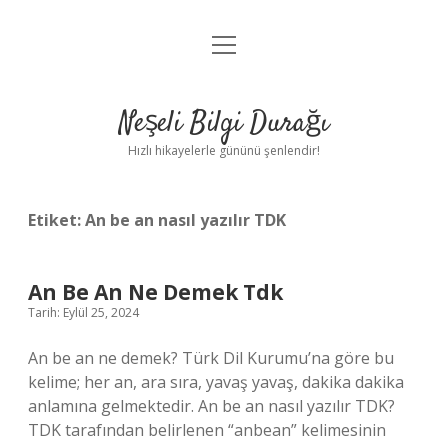
menüyü
Anasayfa
aç
Gizlilik Politikası
Neşeli Bilgi Durağı
Yasal Uyarı
Hızlı hikayelerle gününü şenlendir!
Hakkımızda
Etiket:
An be an nasıl yazılır TDK
An Be An Ne Demek Tdk
Tarih: Eylül 25, 2024
An be an ne demek? Türk Dil Kurumu’na göre bu
kelime; her an, ara sıra, yavaş yavaş, dakika dakika
anlamına gelmektedir. An be an nasıl yazılır TDK?
TDK tarafından belirlenen “anbean” kelimesinin