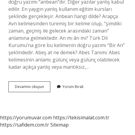
doğru yazımı “anbean”dır. Diğer yazılar yanlış kabul
edilir. En yaygın yanlış kullanım eğitim kursları
şeklinde gerçekleşir. Anbean hangi dilde? Arapça
Avn kelimesinden türemiş bir kelime olup, “şimdiki
zaman, geçmiş ile gelecek arasındaki zaman”
anlamına gelmektedir. An mı ân mı? Türk Dil
Kurumu’na göre bu kelimenin doğru yazımı “Bir An”
şeklindedir. Abeş at ne demek? Abes Tanımı: Abes
kelimesinin anlamı; gülünç veya gülünç olabilecek
kadar açıkça yanlış veya mantıksız,…
An
Devamını okuyun
Yorum Bırak
Be
An
Ne
Demek
Tdk
https://yorumuvar.com
https://tekisimalat.com.tr
https://safidem.com.tr
Sitemap