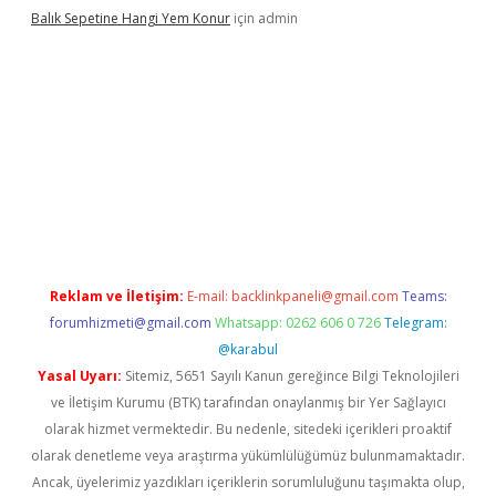
Balık Sepetine Hangi Yem Konur
için
admin
üvenilir mi
elexbetgiris.org
Reklam ve İletişim:
E-mail:
backlinkpaneli@gmail.com
Teams:
forumhizmeti@gmail.com
Whatsapp: 0262 606 0 726
Telegram:
@karabul
Yasal Uyarı:
Sitemiz, 5651 Sayılı Kanun gereğince Bilgi Teknolojileri
ve İletişim Kurumu (BTK) tarafından onaylanmış bir Yer Sağlayıcı
olarak hizmet vermektedir. Bu nedenle, sitedeki içerikleri proaktif
olarak denetleme veya araştırma yükümlülüğümüz bulunmamaktadır.
Ancak, üyelerimiz yazdıkları içeriklerin sorumluluğunu taşımakta olup,