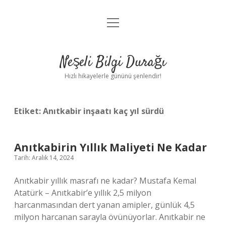
menüyü
Anasayfa
aç
Gizlilik Politikası
Neşeli Bilgi Durağı
Yasal Uyarı
Hızlı hikayelerle gününü şenlendir!
Hakkımızda
Etiket:
Anıtkabir inşaatı kaç yıl sürdü
Anıtkabirin Yıllık Maliyeti Ne Kadar
Tarih: Aralık 14, 2024
Anıtkabir yıllık masrafı ne kadar? Mustafa Kemal
Atatürk – Anıtkabir’e yıllık 2,5 milyon
harcanmasından dert yanan amipler, günlük 4,5
milyon harcanan sarayla övünüyorlar. Anıtkabir ne