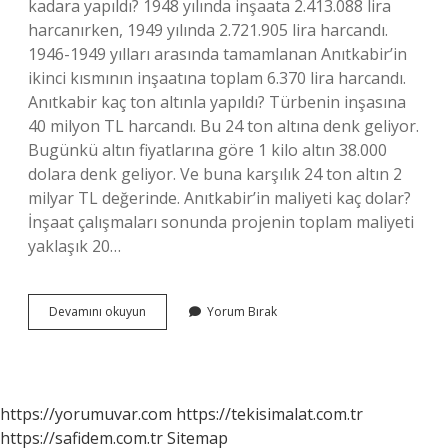
kadara yapıldı? 1948 yılında inşaata 2.413.088 lira
harcanırken, 1949 yılında 2.721.905 lira harcandı.
1946-1949 yılları arasında tamamlanan Anıtkabir’in
ikinci kısmının inşaatına toplam 6.370 lira harcandı.
Anıtkabir kaç ton altınla yapıldı? Türbenin inşasına
40 milyon TL harcandı. Bu 24 ton altına denk geliyor.
Bugünkü altın fiyatlarına göre 1 kilo altın 38.000
dolara denk geliyor. Ve buna karşılık 24 ton altın 2
milyar TL değerinde. Anıtkabir’in maliyeti kaç dolar?
İnşaat çalışmaları sonunda projenin toplam maliyeti
yaklaşık 20…
Anıtkabirin
Devamını okuyun
Yorum Bırak
Yıllık
Maliyeti
Ne
Kadar
https://yorumuvar.com
https://tekisimalat.com.tr
https://safidem.com.tr
Sitemap