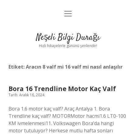
menüyü
Anasayfa
aç
Gizlilik Politikası
Neşeli Bilgi Durağı
Yasal Uyarı
Hızlı hikayelerle gününü şenlendir!
Hakkımızda
Etiket:
Aracın 8 valf mi 16 valf mi nasıl anlaşılır
Bora 16 Trendline Motor Kaç Valf
Tarih: Aralık 16, 2024
Bora 1.6 motor kaç valf? Araç Antalya 1. Bora
Trendline kaç valf? MOTORMotor hacmi1.6 LT0-100
KM ivmelenmesi11. Volkswagen Bora’da hangi
motor tutuluyor? Herkese mutlu hafta sonları