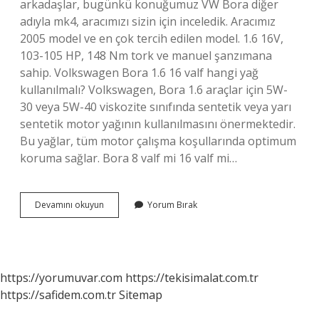
arkadaşlar, bugünkü konuğumuz VW Bora diğer
adıyla mk4, aracımızı sizin için inceledik. Aracımız
2005 model ve en çok tercih edilen model. 1.6 16V,
103-105 HP, 148 Nm tork ve manuel şanzımana
sahip. Volkswagen Bora 1.6 16 valf hangi yağ
kullanılmalı? Volkswagen, Bora 1.6 araçlar için 5W-
30 veya 5W-40 viskozite sınıfında sentetik veya yarı
sentetik motor yağının kullanılmasını önermektedir.
Bu yağlar, tüm motor çalışma koşullarında optimum
koruma sağlar. Bora 8 valf mi 16 valf mi…
Bora
Devamını okuyun
Yorum Bırak
16
Trendline
Motor
Kaç
Valf
https://yorumuvar.com
https://tekisimalat.com.tr
https://safidem.com.tr
Sitemap