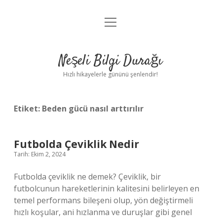
menüyü
Anasayfa
aç
Gizlilik Politikası
Neşeli Bilgi Durağı
Yasal Uyarı
Hızlı hikayelerle gününü şenlendir!
Hakkımızda
Etiket:
Beden gücü nasıl arttırılır
Futbolda Çeviklik Nedir
Tarih: Ekim 2, 2024
Futbolda çeviklik ne demek? Çeviklik, bir
futbolcunun hareketlerinin kalitesini belirleyen en
temel performans bileşeni olup, yön değiştirmeli
hızlı koşular, ani hızlanma ve duruşlar gibi genel