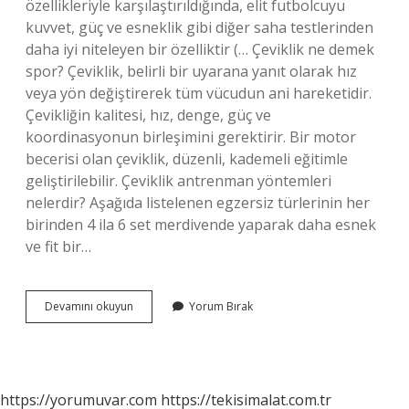
özellikleriyle karşılaştırıldığında, elit futbolcuyu
kuvvet, güç ve esneklik gibi diğer saha testlerinden
daha iyi niteleyen bir özelliktir (… Çeviklik ne demek
spor? Çeviklik, belirli bir uyarana yanıt olarak hız
veya yön değiştirerek tüm vücudun ani hareketidir.
Çevikliğin kalitesi, hız, denge, güç ve
koordinasyonun birleşimini gerektirir. Bir motor
becerisi olan çeviklik, düzenli, kademeli eğitimle
geliştirilebilir. Çeviklik antrenman yöntemleri
nelerdir? Aşağıda listelenen egzersiz türlerinin her
birinden 4 ila 6 set merdivende yaparak daha esnek
ve fit bir…
Futbolda
Devamını okuyun
Yorum Bırak
Çeviklik
Nedir
https://yorumuvar.com
https://tekisimalat.com.tr