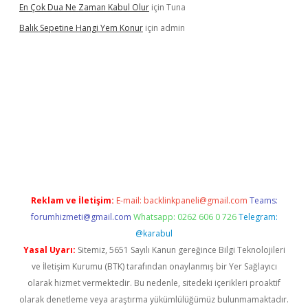
En Çok Dua Ne Zaman Kabul Olur
için
Tuna
Balık Sepetine Hangi Yem Konur
için
admin
üvenilir mi
elexbetgiris.org
Reklam ve İletişim:
E-mail:
backlinkpaneli@gmail.com
Teams:
forumhizmeti@gmail.com
Whatsapp: 0262 606 0 726
Telegram:
@karabul
Yasal Uyarı:
Sitemiz, 5651 Sayılı Kanun gereğince Bilgi Teknolojileri
ve İletişim Kurumu (BTK) tarafından onaylanmış bir Yer Sağlayıcı
olarak hizmet vermektedir. Bu nedenle, sitedeki içerikleri proaktif
olarak denetleme veya araştırma yükümlülüğümüz bulunmamaktadır.