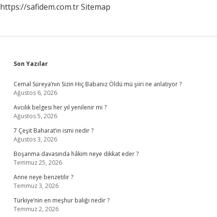
https://safidem.com.tr
Sitemap
Sidebar
Son Yazılar
Cemal Süreya’nın Sizin Hiç Babanız Öldü mü şiiri ne anlatıyor ?
Ağustos 6, 2026
Avcılık belgesi her yıl yenilenir mi ?
Ağustos 5, 2026
7 Çeşit Baharat’ın ismi nedir ?
Ağustos 3, 2026
Boşanma davasında hâkim neye dikkat eder ?
Temmuz 25, 2026
Anne neye benzetilir ?
Temmuz 3, 2026
Türkiye’nin en meşhur balığı nedir ?
Temmuz 2, 2026