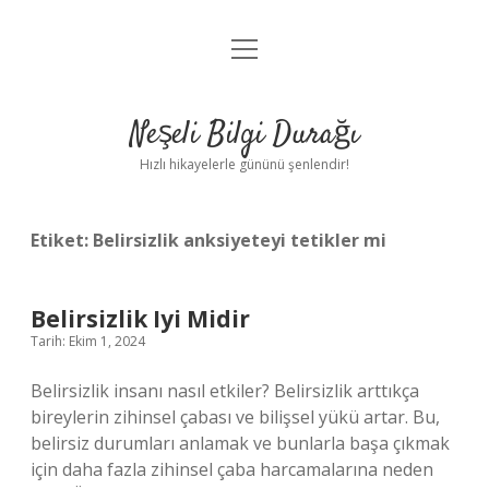
menüyü
Anasayfa
aç
Gizlilik Politikası
Neşeli Bilgi Durağı
Yasal Uyarı
Hızlı hikayelerle gününü şenlendir!
Hakkımızda
Etiket:
Belirsizlik anksiyeteyi tetikler mi
Belirsizlik Iyi Midir
Tarih: Ekim 1, 2024
Belirsizlik insanı nasıl etkiler? Belirsizlik arttıkça
bireylerin zihinsel çabası ve bilişsel yükü artar. Bu,
belirsiz durumları anlamak ve bunlarla başa çıkmak
için daha fazla zihinsel çaba harcamalarına neden