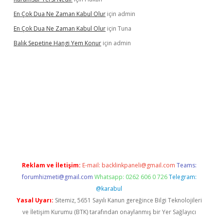
En Çok Dua Ne Zaman Kabul Olur
için
admin
En Çok Dua Ne Zaman Kabul Olur
için
Tuna
Balık Sepetine Hangi Yem Konur
için
admin
venilir mi
elexbetgiris.org
Reklam ve İletişim:
E-mail:
backlinkpaneli@gmail.com
Teams:
forumhizmeti@gmail.com
Whatsapp: 0262 606 0 726
Telegram:
@karabul
Yasal Uyarı:
Sitemiz, 5651 Sayılı Kanun gereğince Bilgi Teknolojileri
ve İletişim Kurumu (BTK) tarafından onaylanmış bir Yer Sağlayıcı