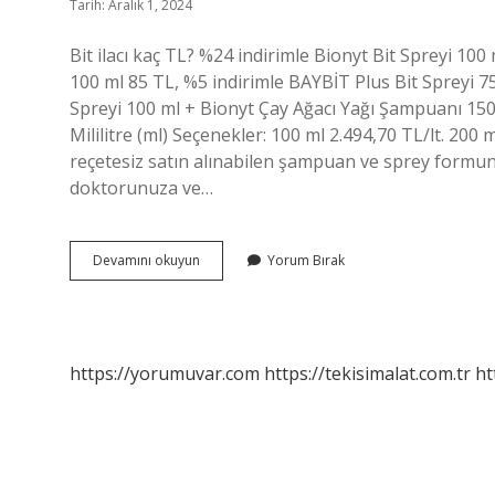
Tarih: Aralık 1, 2024
Bit ilacı kaç TL? %24 indirimle Bionyt Bit Spreyi 100
100 ml 85 TL, %5 indirimle BAYBİT Plus Bit Spreyi 75
Spreyi 100 ml + Bionyt Çay Ağacı Yağı Şampuanı 150 ml
Mililitre (ml) Seçenekler: 100 ml 2.494,70 TL/lt. 200 ml
reçetesiz satın alınabilen şampuan ve sprey formu
doktorunuza ve…
Eczanelerde
Devamını okuyun
Yorum Bırak
Bit
Ilacı
Ne
Kadar
https://yorumuvar.com
https://tekisimalat.com.tr
ht