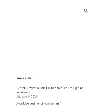
Sidebar
Son Yazılar
hiltonbet yeni giriş
betexper güvenilir 
Cemal Süreya’nın Sizin Hiç Babanız Öldü mü şiiri ne
anlatıyor ?
Ağustos 6, 2026
Avcılık belgesi her yıl yenilenir mi ?