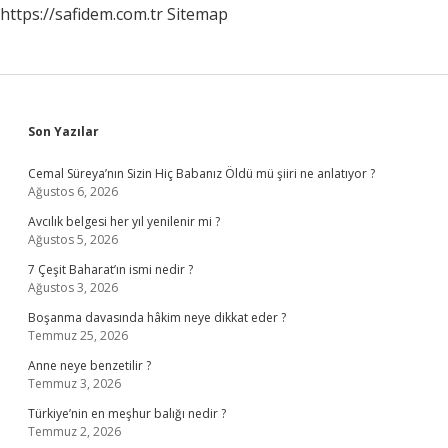
https://safidem.com.tr
Sitemap
Sidebar
Son Yazılar
Cemal Süreya’nın Sizin Hiç Babanız Öldü mü şiiri ne anlatıyor ?
Ağustos 6, 2026
Avcılık belgesi her yıl yenilenir mi ?
Ağustos 5, 2026
7 Çeşit Baharat’ın ismi nedir ?
Ağustos 3, 2026
Boşanma davasında hâkim neye dikkat eder ?
Temmuz 25, 2026
Anne neye benzetilir ?
Temmuz 3, 2026
Türkiye’nin en meşhur balığı nedir ?
Temmuz 2, 2026