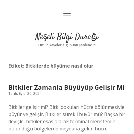
menüyü
Anasayfa
aç
Gizlilik Politikası
Neşeli Bilgi Durağı
Yasal Uyarı
Hızlı hikayelerle gününü şenlendir!
Hakkımızda
Etiket:
Bitkilerde büyüme nasıl olur
Bitkiler Zamanla Büyüyüp Gelişir Mi
Tarih: Eylül 26, 2024
Bitkiler gelişir mi? Bitki dokuları hücre bölünmesiyle
büyür ve gelişir. Bitkiler sürekli büyür mü? Başka bir
deyişle, bitkiler esas olarak terminal meristemin
bulunduğu bölgelerde meydana gelen hücre