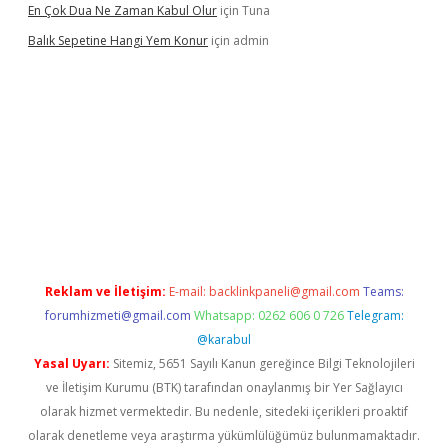
En Çok Dua Ne Zaman Kabul Olur
için
Tuna
Balık Sepetine Hangi Yem Konur
için
admin
venilir mi
elexbetgiris.org
Reklam ve İletişim:
E-mail:
backlinkpaneli@gmail.com
Teams:
forumhizmeti@gmail.com
Whatsapp: 0262 606 0 726
Telegram:
@karabul
Yasal Uyarı:
Sitemiz, 5651 Sayılı Kanun gereğince Bilgi Teknolojileri
ve İletişim Kurumu (BTK) tarafından onaylanmış bir Yer Sağlayıcı
olarak hizmet vermektedir. Bu nedenle, sitedeki içerikleri proaktif
olarak denetleme veya araştırma yükümlülüğümüz bulunmamaktadır.