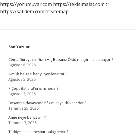
https://yorumuvar.com
https://tekisimalat.com.tr
https://safidem.com.tr
Sitemap
Sidebar
Son Yazılar
Cemal Süreya’nın Sizin Hiç Babanız Öldü mü şiiri ne anlatıyor ?
Ağustos 6, 2026
Avcılık belgesi her yıl yenilenir mi ?
Ağustos 5, 2026
7 Çeşit Baharat’ın ismi nedir ?
Ağustos 3, 2026
Boşanma davasında hâkim neye dikkat eder ?
Temmuz 25, 2026
Anne neye benzetilir ?
Temmuz 3, 2026
Türkiye’nin en meşhur balığı nedir ?