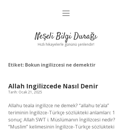
menüyü
Anasayfa
aç
Gizlilik Politikası
Neşeli Bilgi Durağı
Yasal Uyarı
Hızlı hikayelerle gününü şenlendir!
Hakkımızda
Etiket:
Bokun ingilizcesi ne demektir
Allah Ingilizcede Nasıl Denir
Tarih: Ocak 21, 2025
Allahu teala ingilizce ne demek? “allahu te’ala”
teriminin İngilizce-Türkçe sözlükteki anlamları: 1
sonuç: Allah SWT i. Müslümanın İngilizcesi nedir?
“Muslim” kelimesinin İngilizce-Türkçe sözlükteki