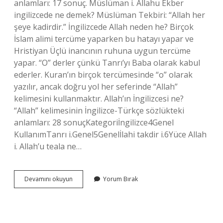
anlamları: 17 sonuç. Müslüman i. Allahu Ekber
ingilizcede ne demek? Müslüman Tekbiri: “Allah her
şeye kadirdir.” İngilizcede Allah neden he? Birçok
İslam alimi tercüme yaparken bu hatayı yapar ve
Hristiyan Üçlü inancının ruhuna uygun tercüme
yapar. “O” derler çünkü Tanrı’yı ​​Baba olarak kabul
ederler. Kuran’ın birçok tercümesinde “o” olarak
yazılır, ancak doğru yol her seferinde “Allah”
kelimesini kullanmaktır. Allah’ın İngilizcesi ne?
“Allah” kelimesinin İngilizce-Türkçe sözlükteki
anlamları: 28 sonuçKategoriİngilizce4Genel
KullanımTanrı i.Genel5Genelİlahi takdir i.6Yüce Allah
i. Allah’u teala ne…
Allah
Devamını okuyun
Yorum Bırak
Ingilizcede
Nasıl
Denir