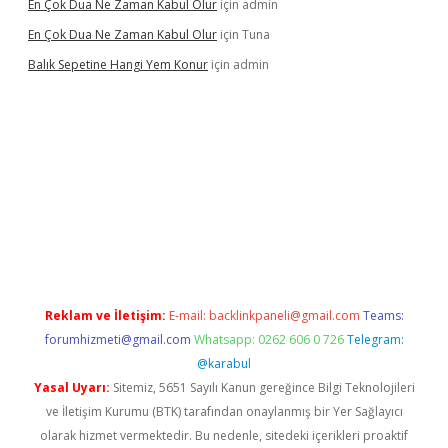
En Çok Dua Ne Zaman Kabul Olur
için
admin
En Çok Dua Ne Zaman Kabul Olur
için
Tuna
Balık Sepetine Hangi Yem Konur
için
admin
venilir mi
elexbetgiris.org
Reklam ve İletişim:
E-mail:
backlinkpaneli@gmail.com
Teams:
forumhizmeti@gmail.com
Whatsapp: 0262 606 0 726
Telegram:
@karabul
Yasal Uyarı:
Sitemiz, 5651 Sayılı Kanun gereğince Bilgi Teknolojileri
ve İletişim Kurumu (BTK) tarafından onaylanmış bir Yer Sağlayıcı
olarak hizmet vermektedir. Bu nedenle, sitedeki içerikleri proaktif