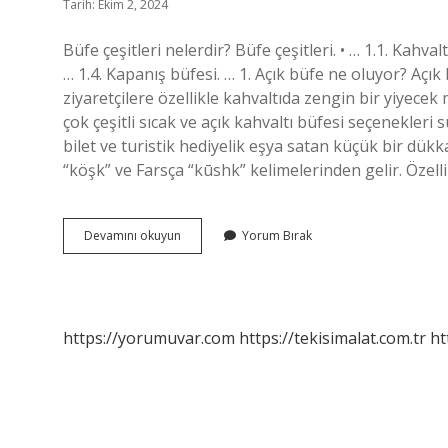
Tarih: Ekim 2, 2024
Büfe çeşitleri nelerdir? Büfe çeşitleri. • … 1.1. Kahvalt
… 1.4. Kapanış büfesi. … 1. Açık büfe ne oluyor? Açık
ziyaretçilere özellikle kahvaltıda zengin bir yiyece
çok çeşitli sıcak ve açık kahvaltı büfesi seçenekleri 
bilet ve turistik hediyelik eşya satan küçük bir dükk
“köşk” ve Farsça “kūshk” kelimelerinden gelir. Özell
Sabit
Devamını okuyun
Yorum Bırak
Büfe
Nedir
https://yorumuvar.com
https://tekisimalat.com.tr
ht