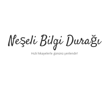
Neşeli Bilgi Durağı
Hızlı hikayelerle gününü şenlendir!