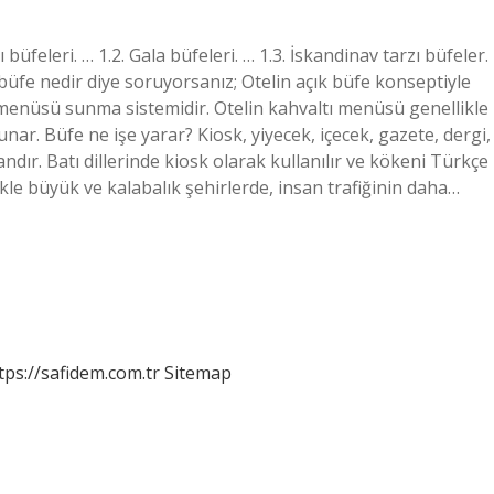
ı büfeleri. … 1.2. Gala büfeleri. … 1.3. İskandinav tarzı büfeler.
 büfe nedir diye soruyorsanız; Otelin açık büfe konseptiyle
k menüsü sunma sistemidir. Otelin kahvaltı menüsü genellikle
sunar. Büfe ne işe yarar? Kiosk, yiyecek, içecek, gazete, dergi,
andır. Batı dillerinde kiosk olarak kullanılır ve kökeni Türkçe
ikle büyük ve kalabalık şehirlerde, insan trafiğinin daha…
tps://safidem.com.tr
Sitemap