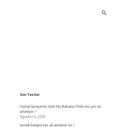
Sidebar
Son Yazılar
hiltonbet yeni giriş
betexper güven
Cemal Süreya’nın Sizin Hiç Babanız Öldü mü şiiri ne
anlatıyor ?
Ağustos 6, 2026
Avcılık belgesi her yıl yenilenir mi ?