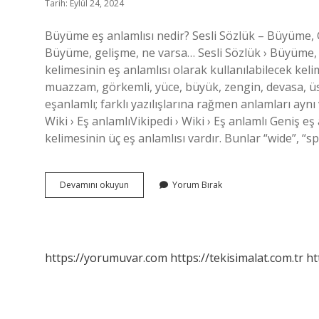
Tarih: Eylül 24, 2024
Büyüme eş anlamlısı nedir? Sesli Sözlük – Büyüme, 
Büyüme, gelişme, ne varsa… Sesli Sözlük › Büyüme,
kelimesinin eş anlamlısı olarak kullanılabilecek kel
muazzam, görkemli, yüce, büyük, zengin, devasa, üstü
eşanlamlı; farklı yazılışlarına rağmen anlamları aynı
Wiki › Eş anlamlıVikipedi › Wiki › Eş anlamlı Geni
kelimesinin üç eş anlamlısı vardır. Bunlar “wide”, “s
Büyümek
Devamını okuyun
Yorum Bırak
Kelimesinin
Eş
Anlamlısı
Nedir
https://yorumuvar.com
https://tekisimalat.com.tr
ht