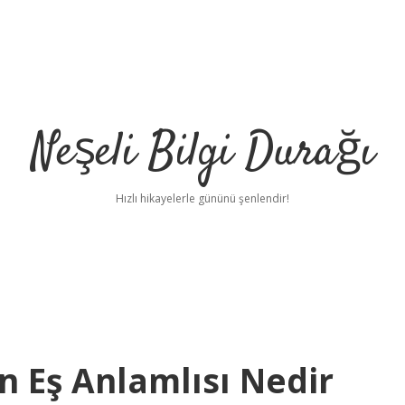
Neşeli Bilgi Durağı
Hızlı hikayelerle gününü şenlendir!
 Eş Anlamlısı Nedir