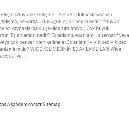
Gelişme.Büyüme, Gelişme – Sesli SözlükSesli Sözlük ›
 gelişme, ne varsa… Büyüğün eş anlamlısı nedir? “Büyük”
imeler kaynaklarda şu şekilde sıralanıyor; Çok büyük,
n. Eş anlamlısı nedir? Eş anlamlı, eşanlamlı, alternatif veya
 veya çok benzer olan kelimeler.Eş anlamlı – VikipediVikipedi 
ş eş anlamlı mıdır? WIDE KELİMESİNİN EŞ ANLAMLILARI Wide
pacious” ve…
tps://safidem.com.tr
Sitemap