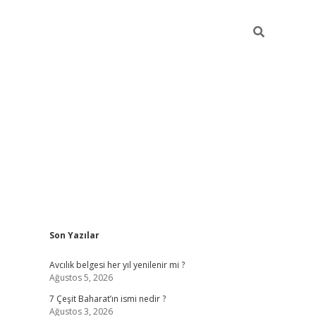
Sidebar
Son Yazılar
hiltonbet yeni giriş
betexper güvenilir 
Avcılık belgesi her yıl yenilenir mi ?
Ağustos 5, 2026
7 Çeşit Baharat’ın ismi nedir ?
Ağustos 3, 2026