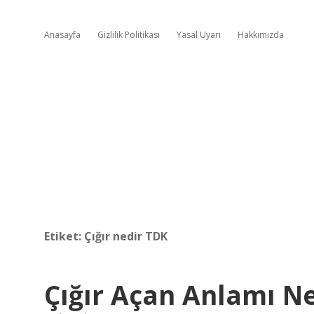
Anasayfa
Gizlilik Politikası
Yasal Uyarı
Hakkımızda
Etiket:
Çığır nedir TDK
Çığır Açan Anlamı N