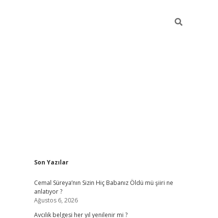
Sidebar
Son Yazılar
hiltonbet yeni giriş
betexper güvenilir m
Cemal Süreya’nın Sizin Hiç Babanız Öldü mü şiiri ne
anlatıyor ?
Ağustos 6, 2026
Avcılık belgesi her yıl yenilenir mi ?