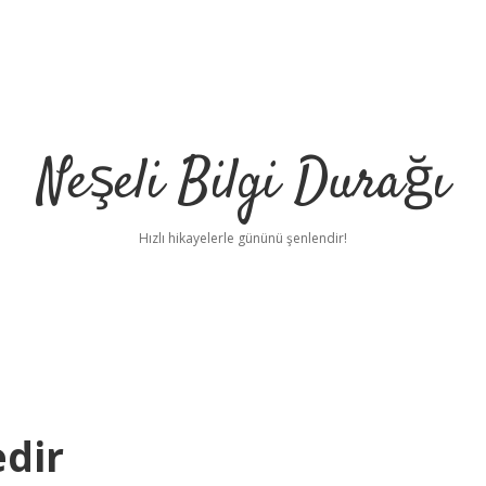
Neşeli Bilgi Durağı
Hızlı hikayelerle gününü şenlendir!
edir