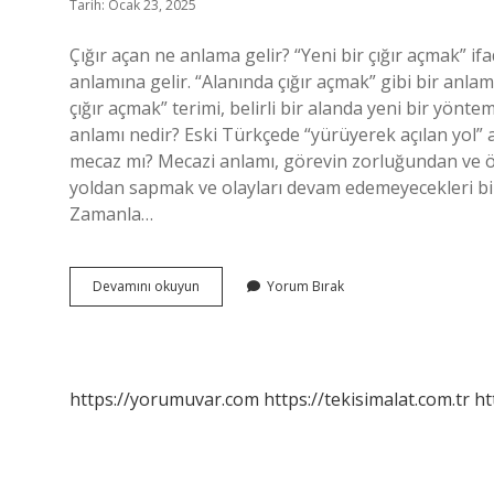
Tarih: Ocak 23, 2025
Çığır açan ne anlama gelir? “Yeni bir çığır açmak” ifa
anlamına gelir. “Alanında çığır açmak” gibi bir anlam
çığır açmak” terimi, belirli bir alanda yeni bir yönte
anlamı nedir? Eski Türkçede “yürüyerek açılan yol” 
mecaz mı? Mecazi anlamı, görevin zorluğundan ve ö
yoldan sapmak ve olayları devam edemeyecekleri bi
Zamanla…
Çığır
Devamını okuyun
Yorum Bırak
Açan
Anlamı
Nedir
https://yorumuvar.com
https://tekisimalat.com.tr
ht