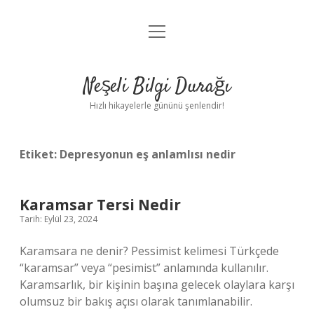
menüyü
Anasayfa
aç
Gizlilik Politikası
Neşeli Bilgi Durağı
Yasal Uyarı
Hızlı hikayelerle gününü şenlendir!
Hakkımızda
Etiket:
Depresyonun eş anlamlısı nedir
Karamsar Tersi Nedir
Tarih: Eylül 23, 2024
Karamsara ne denir? Pessimist kelimesi Türkçede
“karamsar” veya “pesimist” anlamında kullanılır.
Karamsarlık, bir kişinin başına gelecek olaylara karşı
olumsuz bir bakış açısı olarak tanımlanabilir.