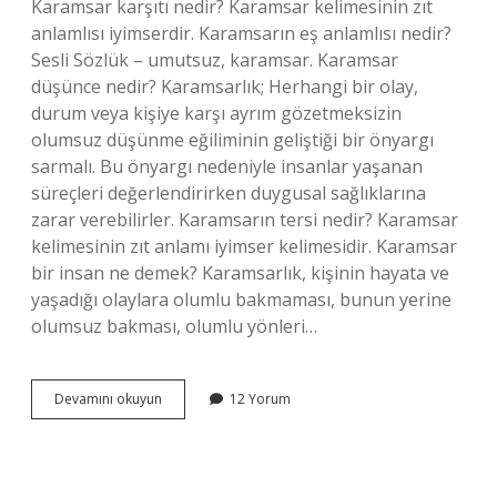
Karamsar karşıtı nedir? Karamsar kelimesinin zıt
anlamlısı iyimserdir. Karamsarın eş anlamlısı nedir?
Sesli Sözlük – umutsuz, karamsar. Karamsar
düşünce nedir? Karamsarlık; Herhangi bir olay,
durum veya kişiye karşı ayrım gözetmeksizin
olumsuz düşünme eğiliminin geliştiği bir önyargı
sarmalı. Bu önyargı nedeniyle insanlar yaşanan
süreçleri değerlendirirken duygusal sağlıklarına
zarar verebilirler. Karamsarın tersi nedir? Karamsar
kelimesinin zıt anlamı iyimser kelimesidir. Karamsar
bir insan ne demek? Karamsarlık, kişinin hayata ve
yaşadığı olaylara olumlu bakmaması, bunun yerine
olumsuz bakması, olumlu yönleri…
Karamsar
Devamını okuyun
12 Yorum
Tersi
Nedir