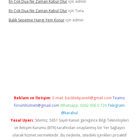
En Çok Dua Ne Zaman Kabul Olur
için
admin
En Çok Dua Ne Zaman Kabul Olur
için
Tuna
Balık Sepetine Hangi Yem Konur
için
admin
üvenilir mi
elexbetgiris.org
Reklam ve İletişim:
E-mail:
backlinkpaneli@gmail.com
Teams:
forumhizmeti@gmail.com
Whatsapp: 0262 606 0 726
Telegram:
@karabul
Yasal Uyarı:
Sitemiz, 5651 Sayılı Kanun gereğince Bilgi Teknolojileri
ve İletişim Kurumu (BTK) tarafından onaylanmış bir Yer Sağlayıcı
olarak hizmet vermektedir. Bu nedenle, sitedeki içerikleri proaktif