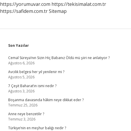
https://yorumuvar.com
https://tekisimalat.com.tr
https://safidem.com.tr
Sitemap
Sidebar
Son Yazılar
Cemal Süreya’nın Sizin Hiç Babanız Öldü mü şiiri ne anlatıyor ?
Ağustos 6, 2026
Avcılık belgesi her yıl yenilenir mi ?
Ağustos 5, 2026
7 Çeşit Baharat’ın ismi nedir ?
Ağustos 3, 2026
Boşanma davasında hâkim neye dikkat eder ?
Temmuz 25, 2026
Anne neye benzetilir ?
Temmuz 3, 2026
Türkiye’nin en meşhur balığı nedir ?