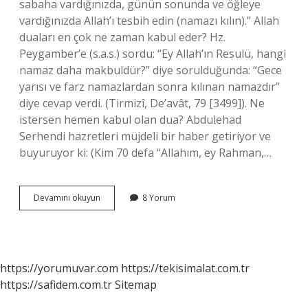
sabaha vardığınızda, günün sonunda ve öğleye
vardığınızda Allah’ı tesbih edin (namazı kılın).” Allah
duaları en çok ne zaman kabul eder? Hz.
Peygamber’e (s.a.s.) sordu: “Ey Allah’ın Resulü, hangi
namaz daha makbuldür?” diye sorulduğunda: “Gece
yarısı ve farz namazlardan sonra kılınan namazdır”
diye cevap verdi. (Tirmizî, De’avât, 79 [3499]). Ne
istersen hemen kabul olan dua? Abdulehad
Serhendi hazretleri müjdeli bir haber getiriyor ve
buyuruyor ki: (Kim 70 defa “Allahım, ey Rahman,…
En
Devamını okuyun
8 Yorum
Çok
Dua
Ne
Zaman
Kabul
https://yorumuvar.com
https://tekisimalat.com.tr
Olur
https://safidem.com.tr
Sitemap