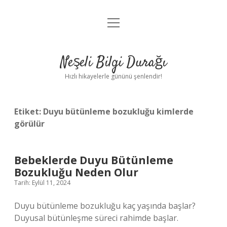
menüyü
Anasayfa
aç
Gizlilik Politikası
Neşeli Bilgi Durağı
Yasal Uyarı
Hızlı hikayelerle gününü şenlendir!
Hakkımızda
Etiket:
Duyu bütünleme bozukluğu kimlerde
görülür
Bebeklerde Duyu Bütünleme
Bozukluğu Neden Olur
Tarih: Eylül 11, 2024
Duyu bütünleme bozukluğu kaç yaşında başlar?
Duyusal bütünleşme süreci rahimde başlar.