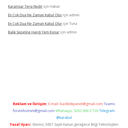
Karamsar Tersi Nedir
için
Hakan
En Çok Dua Ne Zaman Kabul Olur
için
admin
En Çok Dua Ne Zaman Kabul Olur
için
Tuna
Balık Sepetine Hangi Yem Konur
için
admin
üvenilir mi
elexbetgiris.org
Reklam ve İletişim:
E-mail:
backlinkpaneli@gmail.com
Teams:
forumhizmeti@gmail.com
Whatsapp: 0262 606 0 726
Telegram:
@karabul
Yasal Uyarı:
Sitemiz, 5651 Sayılı Kanun gereğince Bilgi Teknolojileri