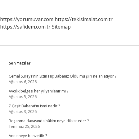
Bozukluğu
Neden
Olur
https://yorumuvar.com
https://tekisimalat.com.tr
https://safidem.com.tr
Sitemap
Sidebar
Son Yazılar
Cemal Süreya’nın Sizin Hiç Babanız Öldü mü şiiri ne anlatıyor ?
Ağustos 6, 2026
Avcılık belgesi her yıl yenilenir mi ?
Ağustos 5, 2026
7 Çeşit Baharat’ın ismi nedir ?
Ağustos 3, 2026
Boşanma davasında hâkim neye dikkat eder ?
Temmuz 25, 2026
Anne neye benzetilir ?