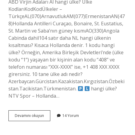
ABD Virjin Adaları Al hangi ülke? Ülke
KodlarıKodKodÜlkeler –
TürkçeAL(070)ArnavutlukAM(077)ErmenistanAN(47
8)Hollanda Antilleri Curaçao, Bonaire, St. Eustatius,
St. Martin ve Saba’nın güney kısmıAO(330)Angola
Cabinda dahil104 satır daha NL hangi ülkenin
kısaltması? Kısaca Hollanda denir. 1 kodu hangi
ülke? Örneğin, Amerika Birleşik Devletleri’nde (ülke
kodu “1”) yaşayan bir kişinin alan kodu “408” ve
telefon numarası “XXX-XXXX” ise, +1 408 XXX XXXX
girersiniz. 10 tane ülke adı nedir?
Azerbaycan.Gürcistan.Kazakistan.Kırgızistan.Özbeki
stan.Tacikistan.Türkmenistan.
hangi ülke?
NTV Spor – Hollanda…
Hangi
Devamını okuyun
14 Yorum
Ülke