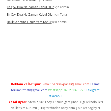
En Çok Dua Ne Zaman Kabul Olur
için
admin
En Çok Dua Ne Zaman Kabul Olur
için
Tuna
Balık Sepetine Hangi Yem Konur
için
admin
per güvenilir mi
elexbetgiris.org
Reklam ve İletişim:
E-mail:
backlinkpaneli@gmail.com
Teams:
forumhizmeti@gmail.com
Whatsapp: 0262 606 0 726
Telegram:
@karabul
Yasal Uyarı:
Sitemiz, 5651 Sayılı Kanun gereğince Bilgi Teknolojileri
ve İletişim Kurumu (BTK) tarafından onaylanmış bir Yer Sağlayıcı