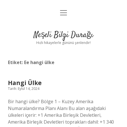
menüyü
Anasayfa
aç
Gizlilik Politikası
Neşeli Bilgi Durağı
Yasal Uyarı
Hızlı hikayelerle gününü şenlendir!
Hakkımızda
Etiket:
Ee hangi ülke
Hangi Ülke
Tarih: Eylül 14, 2024
Bir hangi ülke? Bölge 1 – Kuzey Amerika
Numaralandırma Planı Alanı Bu alan aşağıdaki
ülkeleri içerir: +1 Amerika Birleşik Devletleri,
Amerika Birleşik Devletleri toprakları dahil: +1 340