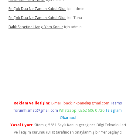
En Çok Dua Ne Zaman Kabul Olur
için
admin
En Çok Dua Ne Zaman Kabul Olur
için
Tuna
Balık Sepetine Hangi Yem Konur
için
admin
üvenilir mi
elexbetgiris.org
Reklam ve İletişim:
E-mail:
backlinkpaneli@gmail.com
Teams:
forumhizmeti@gmail.com
Whatsapp: 0262 606 0 726
Telegram:
@karabul
Yasal Uyarı:
Sitemiz, 5651 Sayılı Kanun gereğince Bilgi Teknolojileri
ve İletişim Kurumu (BTK) tarafından onaylanmış bir Yer Sağlayıcı