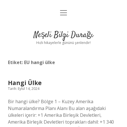
menüyü
Anasayfa
aç
Gizlilik Politikası
Neşeli Bilgi Durağı
Yasal Uyarı
Hızlı hikayelerle gününü şenlendir!
Hakkımızda
Etiket:
EU hangi ülke
Hangi Ülke
Tarih: Eylül 14, 2024
Bir hangi ülke? Bölge 1 – Kuzey Amerika
Numaralandırma Planı Alanı Bu alan aşağıdaki
ülkeleri içerir: +1 Amerika Birleşik Devletleri,
Amerika Birleşik Devletleri toprakları dahil: +1 340