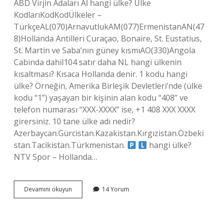
ABD Virjin Adaları Al hangi ülke? Ülke
KodlarıKodKodÜlkeler –
TürkçeAL(070)ArnavutlukAM(077)ErmenistanAN(47
8)Hollanda Antilleri Curaçao, Bonaire, St. Eustatius,
St. Martin ve Saba’nın güney kısmıAO(330)Angola
Cabinda dahil104 satır daha NL hangi ülkenin
kısaltması? Kısaca Hollanda denir. 1 kodu hangi
ülke? Örneğin, Amerika Birleşik Devletleri’nde (ülke
kodu “1”) yaşayan bir kişinin alan kodu “408” ve
telefon numarası “XXX-XXXX” ise, +1 408 XXX XXXX
girersiniz. 10 tane ülke adı nedir?
Azerbaycan.Gürcistan.Kazakistan.Kırgızistan.Özbeki
stan.Tacikistan.Türkmenistan.
hangi ülke?
NTV Spor – Hollanda…
Hangi
Devamını okuyun
14 Yorum
Ülke