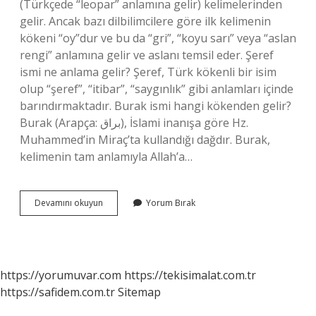
(Türkçede “leopar” anlamına gelir) kelimelerinden
gelir. Ancak bazı dilbilimcilere göre ilk kelimenin
kökeni “oy”dur ve bu da “gri”, “koyu sarı” veya “aslan
rengi” anlamına gelir ve aslanı temsil eder. Şeref
ismi ne anlama gelir? Şeref, Türk kökenli bir isim
olup “şeref”, “itibar”, “saygınlık” gibi anlamları içinde
barındırmaktadır. Burak ismi hangi kökenden gelir?
Burak (Arapça: براق), İslami inanışa göre Hz.
Muhammed’in Miraç’ta kullandığı dağdır. Burak,
kelimenin tam anlamıyla Allah’a…
Aytekin
Devamını okuyun
Yorum Bırak
Ismi
Ne
Anlama
Gelir
https://yorumuvar.com
https://tekisimalat.com.tr
https://safidem.com.tr
Sitemap