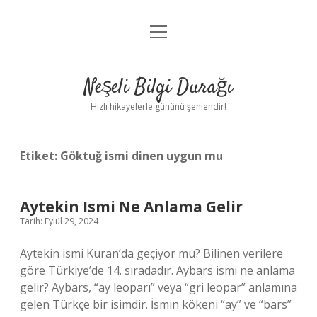
menüyü
Anasayfa
aç
Gizlilik Politikası
Neşeli Bilgi Durağı
Yasal Uyarı
Hızlı hikayelerle gününü şenlendir!
Hakkımızda
Etiket:
Göktuğ ismi dinen uygun mu
Aytekin Ismi Ne Anlama Gelir
Tarih: Eylül 29, 2024
Aytekin ismi Kuran’da geçiyor mu? Bilinen verilere
göre Türkiye’de 14. sıradadır. Aybars ismi ne anlama
gelir? Aybars, “ay leoparı” veya “gri leopar” anlamına
gelen Türkçe bir isimdir. İsmin kökeni “ay” ve “bars”