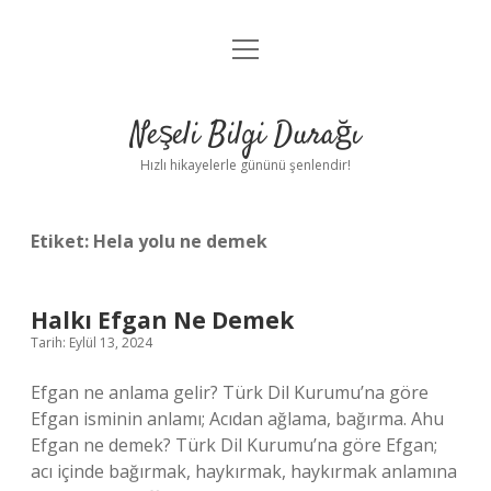
menüyü
Anasayfa
aç
Gizlilik Politikası
Neşeli Bilgi Durağı
Yasal Uyarı
Hızlı hikayelerle gününü şenlendir!
Hakkımızda
Etiket:
Hela yolu ne demek
Halkı Efgan Ne Demek
Tarih: Eylül 13, 2024
Efgan ne anlama gelir? Türk Dil Kurumu’na göre
Efgan isminin anlamı; Acıdan ağlama, bağırma. Ahu
Efgan ne demek? Türk Dil Kurumu’na göre Efgan;
acı içinde bağırmak, haykırmak, haykırmak anlamına