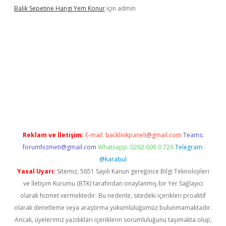
Balık Sepetine Hangi Yem Konur
için
admin
üvenilir mi
elexbetgiris.org
Reklam ve İletişim:
E-mail:
backlinkpaneli@gmail.com
Teams:
forumhizmeti@gmail.com
Whatsapp: 0262 606 0 726
Telegram:
@karabul
Yasal Uyarı:
Sitemiz, 5651 Sayılı Kanun gereğince Bilgi Teknolojileri
ve İletişim Kurumu (BTK) tarafından onaylanmış bir Yer Sağlayıcı
olarak hizmet vermektedir. Bu nedenle, sitedeki içerikleri proaktif
olarak denetleme veya araştırma yükümlülüğümüz bulunmamaktadır.
Ancak, üyelerimiz yazdıkları içeriklerin sorumluluğunu taşımakta olup,