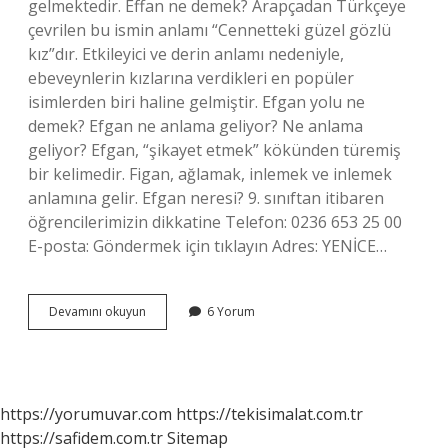
gelmektedir. Effan ne demek? Arapçadan Türkçeye
çevrilen bu ismin anlamı “Cennetteki güzel gözlü
kız”dır. Etkileyici ve derin anlamı nedeniyle,
ebeveynlerin kızlarına verdikleri en popüler
isimlerden biri haline gelmiştir. Efgan yolu ne
demek? Efgan ne anlama geliyor? Ne anlama
geliyor? Efgan, “şikayet etmek” kökünden türemiş
bir kelimedir. Figan, ağlamak, inlemek ve inlemek
anlamına gelir. Efgan neresi? 9. sınıftan itibaren
öğrencilerimizin dikkatine Telefon: 0236 653 25 00
E-posta: Göndermek için tıklayın Adres: YENİCE…
Halkı
Devamını okuyun
6 Yorum
Efgan
Ne
Demek
https://yorumuvar.com
https://tekisimalat.com.tr
https://safidem.com.tr
Sitemap