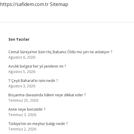
https://safidem.com.tr
Sitemap
Sidebar
Son Yazılar
Cemal Süreya’nın Sizin Hiç Babanız Öldü mü şiiri ne anlatıyor ?
Ağustos 6, 2026
Avcılık belgesi her yıl yenilenir mi ?
Ağustos 5, 2026
7 Çeşit Baharat’ın ismi nedir ?
Ağustos 3, 2026
Boşanma davasında hâkim neye dikkat eder ?
Temmuz 25, 2026
Anne neye benzetilir ?
Temmuz 3, 2026
Türkiye’nin en meşhur balığı nedir ?
Temmuz 2, 2026