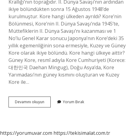
Krallığı’nın toprağıdır. II. Dünya Savaşı’nın ardından
ikiye bölündükten sonra 15 Ağustos 1948’de
kurulmuştur. Kore hangi ülkeden ayrıldı? Kore’nin
Bölünmesi, Kore’nin II. Dünya Savaşı’nda 1945’te,
Müttefiklerin II. Dünya Savaşı’nı kazanması ve 1
No’lu Genel Karar sonucu Japonya’nın Kore’deki 35
yıllık egemenliğinin sona ermesiyle, Kuzey ve Güney
Kore olarak ikiye bölündü. Kore hangi ülkeye aittir?
Güney Kore, resmî adıyla Kore Cumhuriyeti (Korece:
대한민국 Daehan Mingug), Doğu Asya’da, Kore
Yarımadası’nın güney kısmını oluşturan ve Kuzey
Kore ile…
Kore
Devamını okuyun
Yorum Bırak
Eskiden
Nereye
Bağlıydı
https://yorumuvar.com
https://tekisimalat.com.tr