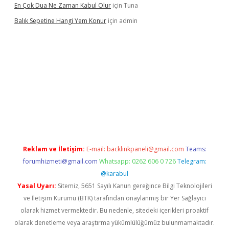
En Çok Dua Ne Zaman Kabul Olur
için
Tuna
Balık Sepetine Hangi Yem Konur
için
admin
venilir mi
elexbetgiris.org
Reklam ve İletişim:
E-mail:
backlinkpaneli@gmail.com
Teams:
forumhizmeti@gmail.com
Whatsapp: 0262 606 0 726
Telegram:
@karabul
Yasal Uyarı:
Sitemiz, 5651 Sayılı Kanun gereğince Bilgi Teknolojileri
ve İletişim Kurumu (BTK) tarafından onaylanmış bir Yer Sağlayıcı
olarak hizmet vermektedir. Bu nedenle, sitedeki içerikleri proaktif
olarak denetleme veya araştırma yükümlülüğümüz bulunmamaktadır.