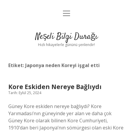
menüyü
Anasayfa
aç
Gizlilik Politikası
Neşeli Bilgi Durağı
Yasal Uyarı
Hızlı hikayelerle gününü şenlendir!
Hakkımızda
Etiket:
Japonya neden Koreyi işgal etti
Kore Eskiden Nereye Bağlıydı
Tarih: Eylül 25, 2024
Güney Kore eskiden nereye bağlıydı? Kore
Yarımadası’nın güneyinde yer alan ve daha çok
Güney Kore olarak bilinen Kore Cumhuriyeti,
1910’dan beri Japonya’nın sömürgesi olan eski Kore