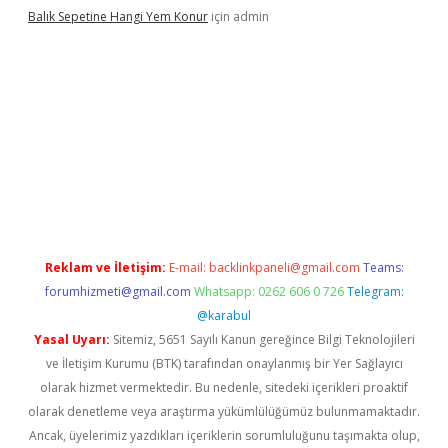
Balık Sepetine Hangi Yem Konur
için
admin
üvenilir mi
elexbetgiris.org
Reklam ve İletişim:
E-mail:
backlinkpaneli@gmail.com
Teams:
forumhizmeti@gmail.com
Whatsapp: 0262 606 0 726
Telegram:
@karabul
Yasal Uyarı:
Sitemiz, 5651 Sayılı Kanun gereğince Bilgi Teknolojileri
ve İletişim Kurumu (BTK) tarafından onaylanmış bir Yer Sağlayıcı
olarak hizmet vermektedir. Bu nedenle, sitedeki içerikleri proaktif
olarak denetleme veya araştırma yükümlülüğümüz bulunmamaktadır.
Ancak, üyelerimiz yazdıkları içeriklerin sorumluluğunu taşımakta olup,