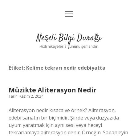
menüyü
Anasayfa
aç
Gizlilik Politikası
Neşeli Bilgi Durağı
Yasal Uyarı
Hızlı hikayelerle gününü şenlendir!
Hakkımızda
Etiket:
Kelime tekrarı nedir edebiyatta
Müzikte Aliterasyon Nedir
Tarih: Kasım 2, 2024
Aliterasyon nedir kısaca ve örnek? Aliterasyon,
edebi sanatın bir biçimidir. Şiirde veya düzyazıda
uyum yaratmak için aynı sesi veya heceyi
tekrarlamaya aliterasyon denir. Örneğin: Sabahleyin