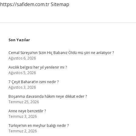
https://safidem.com.tr
Sitemap
Sidebar
Son Yazılar
Cemal Süreya’nın Sizin Hiç Babanız Öldü mü şiiri ne anlatıyor ?
Ağustos 6, 2026
Avcılık belgesi her yıl yenilenir mi ?
Ağustos 5, 2026
7 Çeşit Baharat’ın ismi nedir ?
Ağustos 3, 2026
Boşanma davasında hâkim neye dikkat eder ?
Temmuz 25, 2026
Anne neye benzetilir ?
Temmuz 3, 2026
Türkiye’nin en meşhur balığı nedir ?
Temmuz 2, 2026