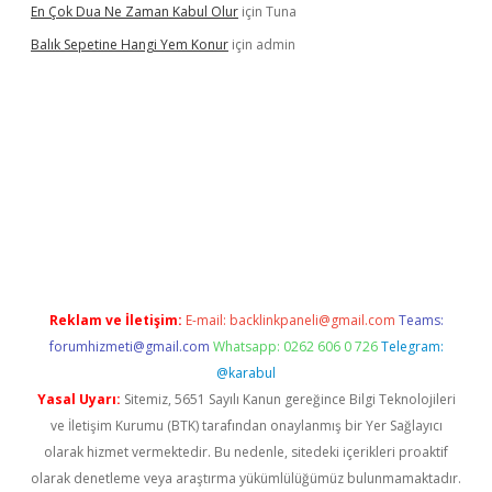
En Çok Dua Ne Zaman Kabul Olur
için
Tuna
Balık Sepetine Hangi Yem Konur
için
admin
venilir mi
elexbetgiris.org
Reklam ve İletişim:
E-mail:
backlinkpaneli@gmail.com
Teams:
forumhizmeti@gmail.com
Whatsapp: 0262 606 0 726
Telegram:
@karabul
Yasal Uyarı:
Sitemiz, 5651 Sayılı Kanun gereğince Bilgi Teknolojileri
ve İletişim Kurumu (BTK) tarafından onaylanmış bir Yer Sağlayıcı
olarak hizmet vermektedir. Bu nedenle, sitedeki içerikleri proaktif
olarak denetleme veya araştırma yükümlülüğümüz bulunmamaktadır.