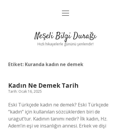
menüyü
Anasayfa
aç
Gizlilik Politikası
Neşeli Bilgi Durağı
Yasal Uyarı
Hızlı hikayelerle gününü şenlendir!
Hakkımızda
Etiket:
Kuranda kadın ne demek
Kadın Ne Demek Tarih
Tarih: Ocak 16, 2025
Eski Türkçede kadın ne demek? Eski Türkçede
“kadın” için kullanılan sözcüklerden biri de
uragut’tur. Kadının tanımı nedir? İlk kadın, Hz.
Adem’in eşi ve insanlığın annesi. Erkek ve dişi