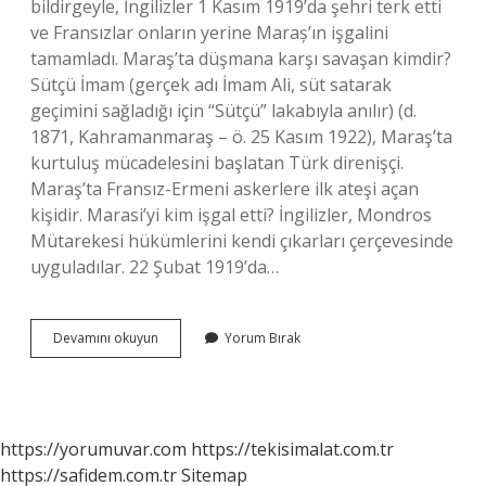
bildirgeyle, İngilizler 1 Kasım 1919’da şehri terk etti
ve Fransızlar onların yerine Maraș’ın işgalini
tamamladı. Maraş’ta düşmana karşı savaşan kimdir?
Sütçü İmam (gerçek adı İmam Ali, süt satarak
geçimini sağladığı için “Sütçü” lakabıyla anılır) (d.
1871, Kahramanmaraş – ö. 25 Kasım 1922), Maraş’ta
kurtuluş mücadelesini başlatan Türk direnişçi.
Maraş’ta Fransız-Ermeni askerlere ilk ateşi açan
kişidir. Marasi’yi kim işgal etti? İngilizler, Mondros
Mütarekesi hükümlerini kendi çıkarları çerçevesinde
uyguladılar. 22 Şubat 1919’da…
Maraşta
Devamını okuyun
Yorum Bırak
Kiminle
Savaştık
https://yorumuvar.com
https://tekisimalat.com.tr
https://safidem.com.tr
Sitemap