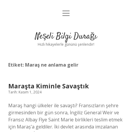
menüyü
Anasayfa
aç
Gizlilik Politikası
Neşeli Bilgi Durağı
Yasal Uyarı
Hızlı hikayelerle gününü şenlendir!
Hakkımızda
Etiket:
Maraş ne anlama gelir
Maraşta Kiminle Savaştık
Tarih: Kasım 1, 2024
Maraş hangi ülkeler ile savaştı? Fransızların şehre
girmesinden bir gün sonra, İngiliz General Weir ve
Fransız Albay Flye Saint Marie birlikleri teslim etmek
için Maraș’a geldiler. İki devlet arasında imzalanan