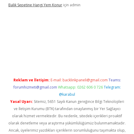
Balık Sepetine Hangi Yem Konur
için
admin
üvenilir mi
elexbetgiris.org
Reklam ve İletişim:
E-mail:
backlinkpaneli@gmail.com
Teams:
forumhizmeti@gmail.com
Whatsapp: 0262 606 0 726
Telegram:
@karabul
Yasal Uyarı:
Sitemiz, 5651 Sayılı Kanun gereğince Bilgi Teknolojileri
ve İletişim Kurumu (BTK) tarafından onaylanmış bir Yer Sağlayıcı
olarak hizmet vermektedir. Bu nedenle, sitedeki içerikleri proaktif
olarak denetleme veya araştırma yükümlülüğümüz bulunmamaktadır.
Ancak, üyelerimiz yazdıkları içeriklerin sorumluluğunu taşımakta olup,