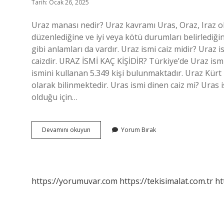
Tarih: Ocak 26, 2025
Uraz manası nedir? Uraz kavramı Uras, Oraz, Iraz ola
düzenlediğine ve iyi veya kötü durumları belirlediğin
gibi anlamları da vardır. Uraz ismi caiz midir? Ura
caizdir. URAZ İSMİ KAÇ KİŞİDİR? Türkiye’de Uraz ism
ismini kullanan 5.349 kişi bulunmaktadır. Uraz Kürt
olarak bilinmektedir. Uras ismi dinen caiz mi? Uras 
olduğu için…
Uraz
Devamını okuyun
Yorum Bırak
Ismi
Kuranda
Geçiyor
Mu
https://yorumuvar.com
https://tekisimalat.com.tr
ht