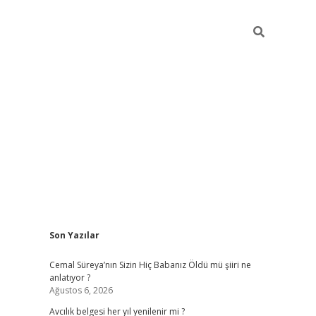
Sidebar
Son Yazılar
hiltonbet yeni giriş
betexper güvenilir 
Cemal Süreya’nın Sizin Hiç Babanız Öldü mü şiiri ne
anlatıyor ?
Ağustos 6, 2026
Avcılık belgesi her yıl yenilenir mi ?