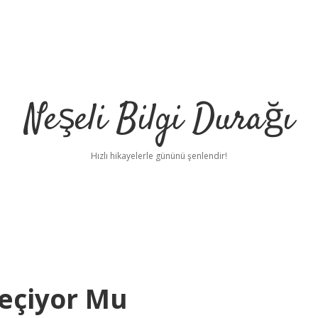
Neşeli Bilgi Durağı
Hızlı hikayelerle gününü şenlendir!
eçiyor Mu