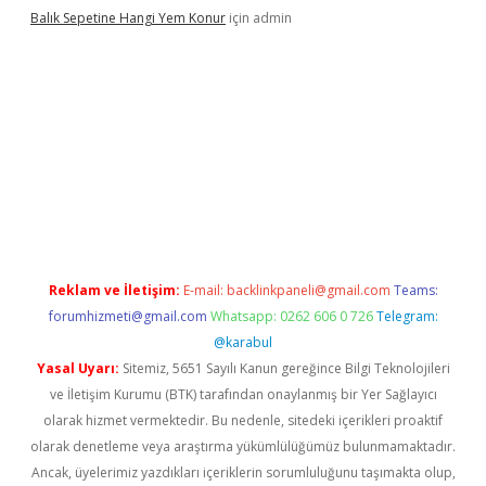
Balık Sepetine Hangi Yem Konur
için
admin
xper güvenilir mi
elexbetgiris.org
Reklam ve İletişim:
E-mail:
backlinkpaneli@gmail.com
Teams:
forumhizmeti@gmail.com
Whatsapp: 0262 606 0 726
Telegram:
@karabul
Yasal Uyarı:
Sitemiz, 5651 Sayılı Kanun gereğince Bilgi Teknolojileri
ve İletişim Kurumu (BTK) tarafından onaylanmış bir Yer Sağlayıcı
olarak hizmet vermektedir. Bu nedenle, sitedeki içerikleri proaktif
olarak denetleme veya araştırma yükümlülüğümüz bulunmamaktadır.
Ancak, üyelerimiz yazdıkları içeriklerin sorumluluğunu taşımakta olup,