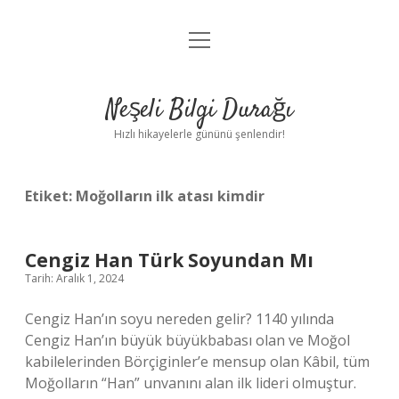
menüyü
Anasayfa
aç
Gizlilik Politikası
Neşeli Bilgi Durağı
Yasal Uyarı
Hızlı hikayelerle gününü şenlendir!
Hakkımızda
Etiket:
Moğolların ilk atası kimdir
Cengiz Han Türk Soyundan Mı
Tarih: Aralık 1, 2024
Cengiz Han’ın soyu nereden gelir? 1140 yılında
Cengiz Han’ın büyük büyükbabası olan ve Moğol
kabilelerinden Börçiginler’e mensup olan Kâbil, tüm
Moğolların “Han” unvanını alan ilk lideri olmuştur.