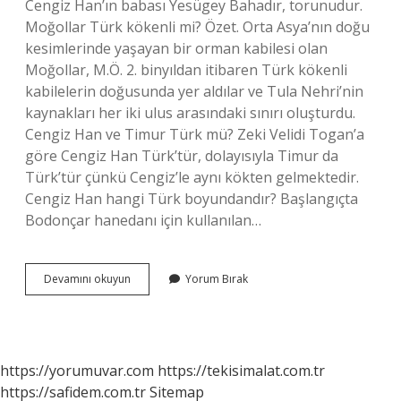
Cengiz Han’ın babası Yesügey Bahadır, torunudur.
Moğollar Türk kökenli mi? Özet. Orta Asya’nın doğu
kesimlerinde yaşayan bir orman kabilesi olan
Moğollar, M.Ö. 2. binyıldan itibaren Türk kökenli
kabilelerin doğusunda yer aldılar ve Tula Nehri’nin
kaynakları her iki ulus arasındaki sınırı oluşturdu.
Cengiz Han ve Timur Türk mü? Zeki Velidi Togan’a
göre Cengiz Han Türk’tür, dolayısıyla Timur da
Türk’tür çünkü Cengiz’le aynı kökten gelmektedir.
Cengiz Han hangi Türk boyundandır? Başlangıçta
Bodonçar hanedanı için kullanılan…
Cengiz
Devamını okuyun
Yorum Bırak
Han
Türk
Soyundan
Mı
https://yorumuvar.com
https://tekisimalat.com.tr
https://safidem.com.tr
Sitemap