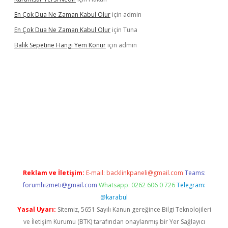
En Çok Dua Ne Zaman Kabul Olur
için
admin
En Çok Dua Ne Zaman Kabul Olur
için
Tuna
Balık Sepetine Hangi Yem Konur
için
admin
venilir mi
elexbetgiris.org
Reklam ve İletişim:
E-mail:
backlinkpaneli@gmail.com
Teams:
forumhizmeti@gmail.com
Whatsapp: 0262 606 0 726
Telegram:
@karabul
Yasal Uyarı:
Sitemiz, 5651 Sayılı Kanun gereğince Bilgi Teknolojileri
ve İletişim Kurumu (BTK) tarafından onaylanmış bir Yer Sağlayıcı