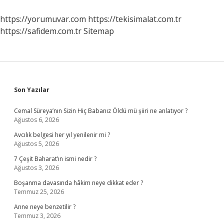
Maaş
Alıyor
https://yorumuvar.com
https://tekisimalat.com.tr
2024
https://safidem.com.tr
Sitemap
Sidebar
Son Yazılar
Cemal Süreya’nın Sizin Hiç Babanız Öldü mü şiiri ne anlatıyor ?
Ağustos 6, 2026
Avcılık belgesi her yıl yenilenir mi ?
Ağustos 5, 2026
7 Çeşit Baharat’ın ismi nedir ?
Ağustos 3, 2026
Boşanma davasında hâkim neye dikkat eder ?
Temmuz 25, 2026
Anne neye benzetilir ?
Temmuz 3, 2026