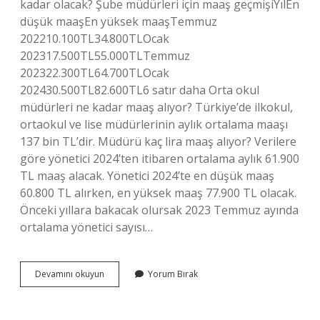
kadar olacak? Şube müdürleri için maaş geçmişiYılEn
düşük maaşEn yüksek maaşTemmuz
202210.100TL34.800TLOcak
202317.500TL55.000TLTemmuz
202322.300TL64.700TLOcak
202430.500TL82.600TL6 satır daha Orta okul
müdürleri ne kadar maaş alıyor? Türkiye’de ilkokul,
ortaokul ve lise müdürlerinin aylık ortalama maaşı
137 bin TL’dir. Müdürü kaç lira maaş alıyor? Verilere
göre yönetici 2024’ten itibaren ortalama aylık 61.900
TL maaş alacak. Yönetici 2024’te en düşük maaş
60.800 TL alırken, en yüksek maaş 77.900 TL olacak.
Önceki yıllara bakacak olursak 2023 Temmuz ayında
ortalama yönetici sayısı…
Okul
Devamını okuyun
Yorum Bırak
Müdürü
Ne
Kadar