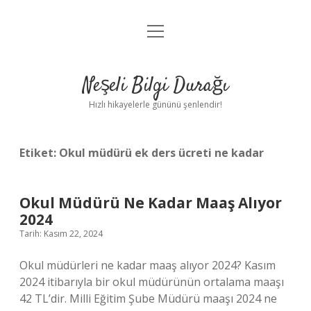
menüyü
Anasayfa
aç
Gizlilik Politikası
Neşeli Bilgi Durağı
Yasal Uyarı
Hızlı hikayelerle gününü şenlendir!
Hakkımızda
Etiket:
Okul müdürü ek ders ücreti ne kadar
Okul Müdürü Ne Kadar Maaş Alıyor
2024
Tarih: Kasım 22, 2024
Okul müdürleri ne kadar maaş alıyor 2024? Kasım
2024 itibarıyla bir okul müdürünün ortalama maaşı
42 TL’dir. Milli Eğitim Şube Müdürü maaşı 2024 ne