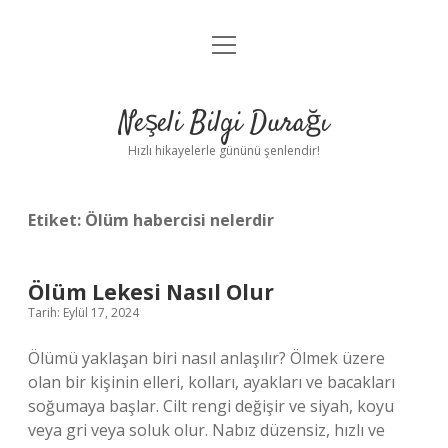
menüyü
Anasayfa
aç
Gizlilik Politikası
Neşeli Bilgi Durağı
Yasal Uyarı
Hızlı hikayelerle gününü şenlendir!
Hakkımızda
Etiket:
Ölüm habercisi nelerdir
Ölüm Lekesi Nasıl Olur
Tarih: Eylül 17, 2024
Ölümü yaklaşan biri nasıl anlaşılır? Ölmek üzere
olan bir kişinin elleri, kolları, ayakları ve bacakları
soğumaya başlar. Cilt rengi değişir ve siyah, koyu
veya gri veya soluk olur. Nabız düzensiz, hızlı ve