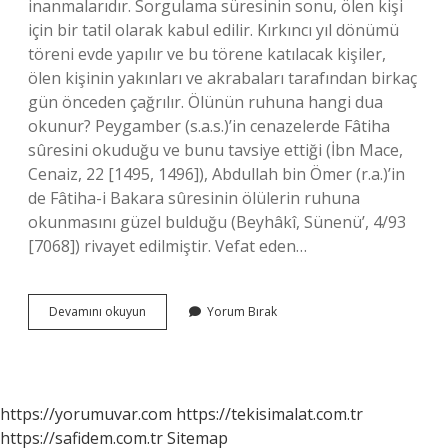
inanmalarıdır. Sorgulama süresinin sonu, ölen kişi
için bir tatil olarak kabul edilir. Kırkıncı yıl dönümü
töreni evde yapılır ve bu törene katılacak kişiler,
ölen kişinin yakınları ve akrabaları tarafından birkaç
gün önceden çağrılır. Ölünün ruhuna hangi dua
okunur? Peygamber (s.a.s.)’in cenazelerde Fâtiha
sûresini okuduğu ve bunu tavsiye ettiği (İbn Mace,
Cenaiz, 22 [1495, 1496]), Abdullah bin Ömer (r.a.)’in
de Fâtiha-i Bakara sûresinin ölülerin ruhuna
okunmasını güzel bulduğu (Beyhâkî, Sünenü’, 4/93
[7068]) rivayet edilmiştir. Vefat eden…
Ölen
Devamını okuyun
Yorum Bırak
Kişinin
40
Günü
Hangi
Dua
https://yorumuvar.com
https://tekisimalat.com.tr
Okunur
https://safidem.com.tr
Sitemap