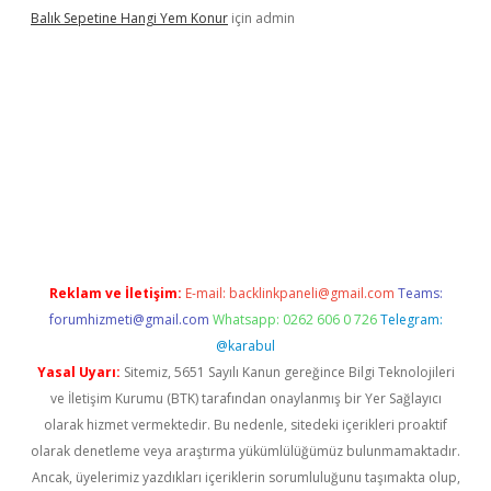
Balık Sepetine Hangi Yem Konur
için
admin
üvenilir mi
elexbetgiris.org
Reklam ve İletişim:
E-mail:
backlinkpaneli@gmail.com
Teams:
forumhizmeti@gmail.com
Whatsapp: 0262 606 0 726
Telegram:
@karabul
Yasal Uyarı:
Sitemiz, 5651 Sayılı Kanun gereğince Bilgi Teknolojileri
ve İletişim Kurumu (BTK) tarafından onaylanmış bir Yer Sağlayıcı
olarak hizmet vermektedir. Bu nedenle, sitedeki içerikleri proaktif
olarak denetleme veya araştırma yükümlülüğümüz bulunmamaktadır.
Ancak, üyelerimiz yazdıkları içeriklerin sorumluluğunu taşımakta olup,