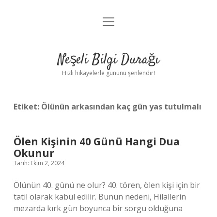
menüyü
Anasayfa
aç
Gizlilik Politikası
Neşeli Bilgi Durağı
Yasal Uyarı
Hızlı hikayelerle gününü şenlendir!
Hakkımızda
Etiket:
Ölünün arkasından kaç gün yas tutulmalı
Ölen Kişinin 40 Günü Hangi Dua
Okunur
Tarih: Ekim 2, 2024
Ölünün 40. günü ne olur? 40. tören, ölen kişi için bir
tatil olarak kabul edilir. Bunun nedeni, Hilallerin
mezarda kırk gün boyunca bir sorgu olduğuna