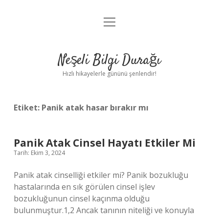
menüyü
Anasayfa
aç
Gizlilik Politikası
Neşeli Bilgi Durağı
Yasal Uyarı
Hızlı hikayelerle gününü şenlendir!
Hakkımızda
Etiket:
Panik atak hasar bırakır mı
Panik Atak Cinsel Hayatı Etkiler Mi
Tarih: Ekim 3, 2024
Panik atak cinselliği etkiler mi? Panik bozukluğu
hastalarında en sık görülen cinsel işlev
bozukluğunun cinsel kaçınma olduğu
bulunmuştur.1,2 Ancak tanının niteliği ve konuyla