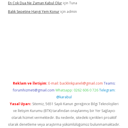
En Çok Dua Ne Zaman Kabul Olur
için
Tuna
Balık Sepetine Hangi Yem Konur
için
admin
venilir mi
elexbetgiris.org
Reklam ve İletişim:
E-mail:
backlinkpaneli@gmail.com
Teams:
forumhizmeti@gmail.com
Whatsapp: 0262 606 0 726
Telegram:
@karabul
Yasal Uyarı:
Sitemiz, 5651 Sayılı Kanun gereğince Bilgi Teknolojileri
ve İletişim Kurumu (BTK) tarafından onaylanmış bir Yer Sağlayıcı
olarak hizmet vermektedir. Bu nedenle, sitedeki içerikleri proaktif
olarak denetleme veya araştırma yükümlülüğümüz bulunmamaktadır.