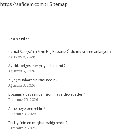
https://safidem.com.tr
Sitemap
Sidebar
Son Yazılar
Cemal Süreya’nın Sizin Hiç Babanız Öldü mü şiiri ne anlatıyor ?
Ağustos 6, 2026
Avcılık belgesi her yıl yenilenir mi ?
Ağustos 5, 2026
7 Çeşit Baharat’ın ismi nedir ?
Ağustos 3, 2026
Boşanma davasında hâkim neye dikkat eder ?
Temmuz 25, 2026
Anne neye benzetilir ?
Temmuz 3, 2026
Türkiye’nin en meşhur balığı nedir ?
Temmuz 2, 2026