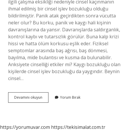
ilgili çalışma eksikliği nedeniyle cinsel kaçınmanın
ihmal edilmiş bir cinsel işlev bozukluğu olduğu
bildirilmiştir. Panik atak geçirdikten sonra vücutta
neler olur? Bu korku, panik ve kaygı hali kişinin
davranışlarına da yansır. Davranışlarda saldırganlık,
kontrol kaybı ve tutarsızlık görülür. Buna kalp krizi
hissi ve hatta ölüm korkusu eşlik eder. Fiziksel
semptomlar arasında baş ağrısı, baş dönmesi,
bayılma, mide bulantısı ve kusma da bulunabilir.
Anksiyete cinselliği etkiler mi? Kaygı bozukluğu olan
kişilerde cinsel işlev bozukluğu da yaygındır. Beynin
cinsel…
Panik
Devamını okuyun
Yorum Bırak
Atak
Cinsel
Hayatı
Etkiler
Mi
https://yorumuvar.com
https://tekisimalat.com.tr