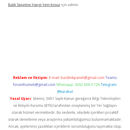
Balık Sepetine Hangi Yem Konur
için
admin
üvenilir mi
elexbetgiris.org
Reklam ve İletişim:
E-mail:
backlinkpaneli@gmail.com
Teams:
forumhizmeti@gmail.com
Whatsapp: 0262 606 0 726
Telegram:
@karabul
Yasal Uyarı:
Sitemiz, 5651 Sayılı Kanun gereğince Bilgi Teknolojileri
ve İletişim Kurumu (BTK) tarafından onaylanmış bir Yer Sağlayıcı
olarak hizmet vermektedir. Bu nedenle, sitedeki içerikleri proaktif
olarak denetleme veya araştırma yükümlülüğümüz bulunmamaktadır.
Ancak, üyelerimiz yazdıkları içeriklerin sorumluluğunu taşımakta olup,