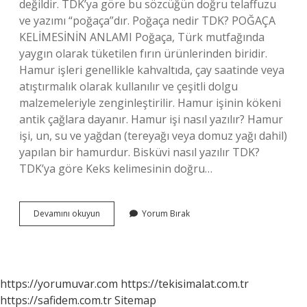
değildir. TDK’ya göre bu sözcüğün doğru telaffuzu
ve yazımı “poğaça”dır. Poğaça nedir TDK? POĞAÇA
KELİMESİNİN ANLAMI Poğaça, Türk mutfağında
yaygın olarak tüketilen fırın ürünlerinden biridir.
Hamur işleri genellikle kahvaltıda, çay saatinde veya
atıştırmalık olarak kullanılır ve çeşitli dolgu
malzemeleriyle zenginleştirilir. Hamur işinin kökeni
antik çağlara dayanır. Hamur işi nasıl yazılır? Hamur
işi, un, su ve yağdan (tereyağı veya domuz yağı dahil)
yapılan bir hamurdur. Bisküvi nasıl yazılır TDK?
TDK’ya göre Keks kelimesinin doğru…
Poğaçalar
Devamını okuyun
Yorum Bırak
Nasıl
Yazılır
https://yorumuvar.com
https://tekisimalat.com.tr
https://safidem.com.tr
Sitemap