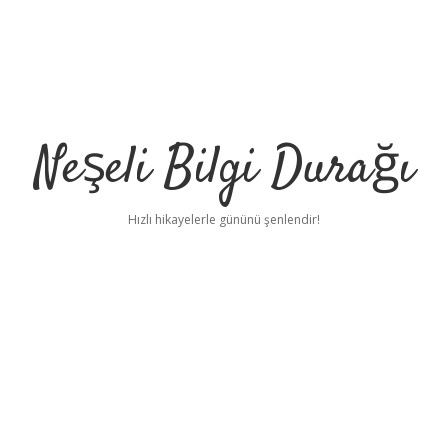
Neşeli Bilgi Durağı
Hızlı hikayelerle gününü şenlendir!