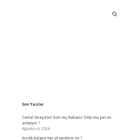
Sidebar
Son Yazılar
hiltonbet yeni giriş
betexper güvenili
Cemal Süreya’nın Sizin Hiç Babanız Öldü mü şiiri ne
anlatıyor ?
Ağustos 6, 2026
Avcılık belgesi her yıl yenilenir mi ?