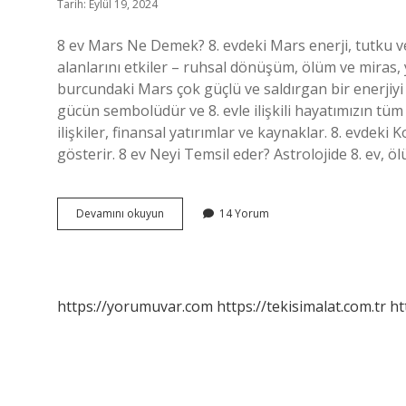
Tarih: Eylül 19, 2024
8 ev Mars Ne Demek? 8. evdeki Mars enerji, tutku ve
alanlarını etkiler – ruhsal dönüşüm, ölüm ve miras, ya
burcundaki Mars çok güçlü ve saldırgan bir enerjiyi
gücün sembolüdür ve 8. evle ilişkili hayatımızın tüm
ilişkiler, finansal yatırımlar ve kaynaklar. 8. evdeki
gösterir. 8 ev Neyi Temsil eder? Astrolojide 8. ev,
8
Devamını okuyun
14 Yorum
Ev
Mars
Nedir
https://yorumuvar.com
https://tekisimalat.com.tr
ht