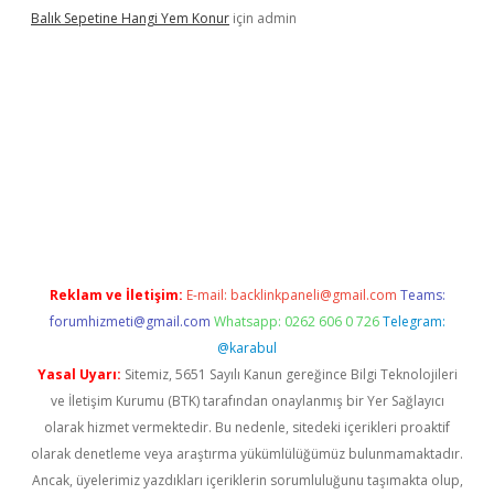
Balık Sepetine Hangi Yem Konur
için
admin
üvenilir mi
elexbetgiris.org
Reklam ve İletişim:
E-mail:
backlinkpaneli@gmail.com
Teams:
forumhizmeti@gmail.com
Whatsapp: 0262 606 0 726
Telegram:
@karabul
Yasal Uyarı:
Sitemiz, 5651 Sayılı Kanun gereğince Bilgi Teknolojileri
ve İletişim Kurumu (BTK) tarafından onaylanmış bir Yer Sağlayıcı
olarak hizmet vermektedir. Bu nedenle, sitedeki içerikleri proaktif
olarak denetleme veya araştırma yükümlülüğümüz bulunmamaktadır.
Ancak, üyelerimiz yazdıkları içeriklerin sorumluluğunu taşımakta olup,