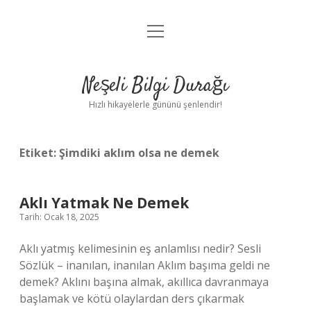
menüyü
Anasayfa
aç
Gizlilik Politikası
Neşeli Bilgi Durağı
Yasal Uyarı
Hızlı hikayelerle gününü şenlendir!
Hakkımızda
Etiket:
Şimdiki aklım olsa ne demek
Aklı Yatmak Ne Demek
Tarih: Ocak 18, 2025
Aklı yatmış kelimesinin eş anlamlısı nedir? Sesli
Sözlük – inanılan, inanılan Aklım başıma geldi ne
demek? Aklını başına almak, akıllıca davranmaya
başlamak ve kötü olaylardan ders çıkarmak