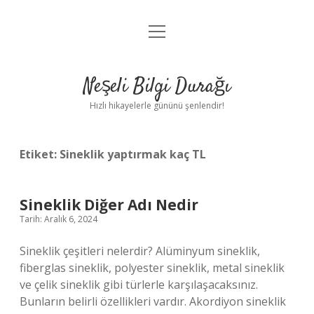
menüyü
Anasayfa
aç
Gizlilik Politikası
Neşeli Bilgi Durağı
Yasal Uyarı
Hızlı hikayelerle gününü şenlendir!
Hakkımızda
Etiket:
Sineklik yaptırmak kaç TL
Sineklik Diğer Adı Nedir
Tarih: Aralık 6, 2024
Sineklik çeşitleri nelerdir? Alüminyum sineklik,
fiberglas sineklik, polyester sineklik, metal sineklik
ve çelik sineklik gibi türlerle karşılaşacaksınız.
Bunların belirli özellikleri vardır. Akordiyon sineklik