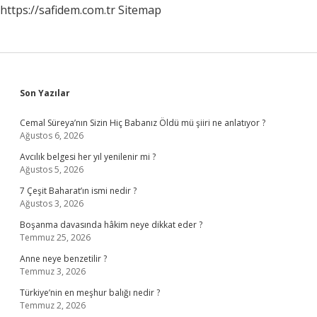
https://safidem.com.tr
Sitemap
Sidebar
Son Yazılar
Cemal Süreya’nın Sizin Hiç Babanız Öldü mü şiiri ne anlatıyor ?
Ağustos 6, 2026
Avcılık belgesi her yıl yenilenir mi ?
Ağustos 5, 2026
7 Çeşit Baharat’ın ismi nedir ?
Ağustos 3, 2026
Boşanma davasında hâkim neye dikkat eder ?
Temmuz 25, 2026
Anne neye benzetilir ?
Temmuz 3, 2026
Türkiye’nin en meşhur balığı nedir ?
Temmuz 2, 2026