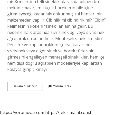
mi? Konsertina telli sineklik olarak da bilinen bu
mekanizmalar, en küçük böceklerin bile içine
giremeyeceği kadar sıkı dokunmuş tül benzeri bir
malzemeden yapılır. Cibinlik mi cibindirik mi? “Cibin”
kelimesinin kökeni “sinek” anlamına gelir. Bu
nedenle halk arasında sivrisinek ağı veya sivrisinek
ağı olarak da adlandırılır. Menteşeli sineklik nedir?
Pencere ve kapılar açıkken içeriye kara sinek,
sivrisinek veya diğer sinek ve böcek türlerinin
girmesini engelleyen menteşeli sineklikler, hem içe
hem dışa doğru açılabilen modelleriyle kapılardan
kolayca girip çıkmayı…
Sineklik
Devamını okuyun
Yorum Bırak
Diğer
Adı
Nedir
https://yorumuvar.com
https://tekisimalat.com.tr