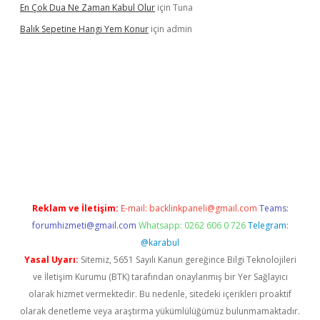
En Çok Dua Ne Zaman Kabul Olur
için
Tuna
Balık Sepetine Hangi Yem Konur
için
admin
üvenilir mi
elexbetgiris.org
Reklam ve İletişim:
E-mail:
backlinkpaneli@gmail.com
Teams:
forumhizmeti@gmail.com
Whatsapp: 0262 606 0 726
Telegram:
@karabul
Yasal Uyarı:
Sitemiz, 5651 Sayılı Kanun gereğince Bilgi Teknolojileri
ve İletişim Kurumu (BTK) tarafından onaylanmış bir Yer Sağlayıcı
olarak hizmet vermektedir. Bu nedenle, sitedeki içerikleri proaktif
olarak denetleme veya araştırma yükümlülüğümüz bulunmamaktadır.