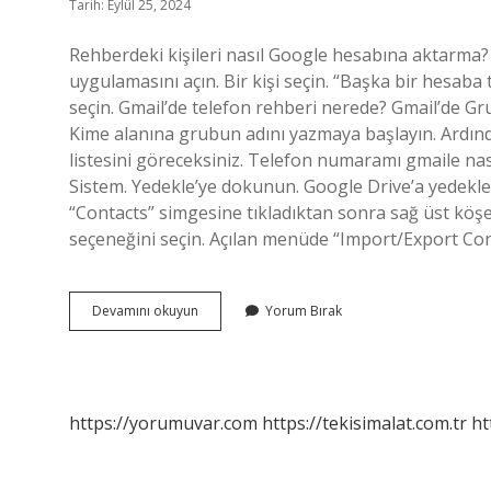
Tarih: Eylül 25, 2024
Rehberdeki kişileri nasıl Google hesabına aktarma?
uygulamasını açın. Bir kişi seçin. “Başka bir hesaba
seçin. Gmail’de telefon rehberi nerede? Gmail’de Gru
Kime alanına grubun adını yazmaya başlayın. Ardınd
listesini göreceksiniz. Telefon numaramı gmaile na
Sistem. Yedekle’ye dokunun. Google Drive’a yedekle’yi
“Contacts” simgesine tıkladıktan sonra sağ üst köşe
seçeneğini seçin. Açılan menüde “Import/Export Con
Rehberimi
Devamını okuyun
Yorum Bırak
Gmaile
Nasıl
Aktarılır
https://yorumuvar.com
https://tekisimalat.com.tr
ht