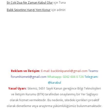
En Çok Dua Ne Zaman Kabul Olur
için
Tuna
Balık Sepetine Hangi Yem Konur
için
admin
üvenilir mi
elexbetgiris.org
Reklam ve İletişim:
E-mail:
backlinkpaneli@gmail.com
Teams:
forumhizmeti@gmail.com
Whatsapp: 0262 606 0 726
Telegram:
@karabul
Yasal Uyarı:
Sitemiz, 5651 Sayılı Kanun gereğince Bilgi Teknolojileri
ve İletişim Kurumu (BTK) tarafından onaylanmış bir Yer Sağlayıcı
olarak hizmet vermektedir. Bu nedenle, sitedeki içerikleri proaktif
olarak denetleme veya araştırma yükümlülüğümüz bulunmamaktadır.