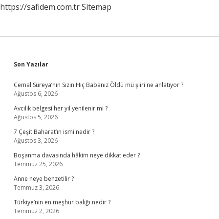
https://safidem.com.tr
Sitemap
Sidebar
Son Yazılar
Cemal Süreya’nın Sizin Hiç Babanız Öldü mü şiiri ne anlatıyor ?
Ağustos 6, 2026
Avcılık belgesi her yıl yenilenir mi ?
Ağustos 5, 2026
7 Çeşit Baharat’ın ismi nedir ?
Ağustos 3, 2026
Boşanma davasında hâkim neye dikkat eder ?
Temmuz 25, 2026
Anne neye benzetilir ?
Temmuz 3, 2026
Türkiye’nin en meşhur balığı nedir ?
Temmuz 2, 2026