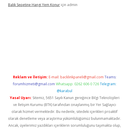
Balık Sepetine Hangi Yem Konur
için
admin
venilir mi
elexbetgiris.org
Reklam ve İletişim:
E-mail:
backlinkpaneli@gmail.com
Teams:
forumhizmeti@gmail.com
Whatsapp: 0262 606 0 726
Telegram:
@karabul
Yasal Uyarı:
Sitemiz, 5651 Sayılı Kanun gereğince Bilgi Teknolojileri
ve İletişim Kurumu (BTK) tarafından onaylanmış bir Yer Sağlayıcı
olarak hizmet vermektedir. Bu nedenle, sitedeki içerikleri proaktif
olarak denetleme veya araştırma yükümlülüğümüz bulunmamaktadır.
Ancak, üyelerimiz yazdıkları içeriklerin sorumluluğunu taşımakta olup,