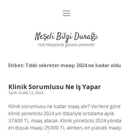
menüyü
Anasayfa
aç
Gizlilik Politikası
Neşeli Bilgi Durağı
Yasal Uyarı
Hızlı hikayelerle gününü şenlendir!
Hakkımızda
Etiket:
Tıbbi sekreter maaşı 2024 ne kadar oldu
Klinik Sorumlusu Ne Iş Yapar
Tarih: Aralık 12, 2024
Klinik sorumlusu ne kadar maaş alır? Verilere göre
klinik yöneticisi 2024 yılı itibariyle ortalama aylık
37.600 TL maaş alacak. Klinik yöneticisi 2024 yılında
en düşük maaşı 29.000 TL alırken, en yüksek maaşı