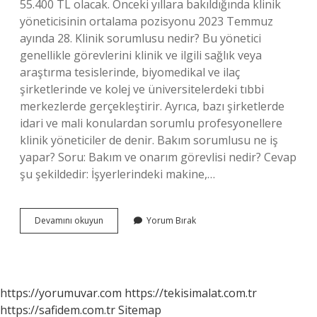
55.400 TL olacak. Önceki yıllara bakıldığında klinik
yöneticisinin ortalama pozisyonu 2023 Temmuz
ayında 28. Klinik sorumlusu nedir? Bu yönetici
genellikle görevlerini klinik ve ilgili sağlık veya
araştırma tesislerinde, biyomedikal ve ilaç
şirketlerinde ve kolej ve üniversitelerdeki tıbbi
merkezlerde gerçekleştirir. Ayrıca, bazı şirketlerde
idari ve mali konulardan sorumlu profesyonellere
klinik yöneticiler de denir. Bakım sorumlusu ne iş
yapar? Soru: Bakım ve onarım görevlisi nedir? Cevap
şu şekildedir: İşyerlerindeki makine,…
Klinik
Devamını okuyun
Yorum Bırak
Sorumlusu
Ne
Iş
Yapar
https://yorumuvar.com
https://tekisimalat.com.tr
https://safidem.com.tr
Sitemap