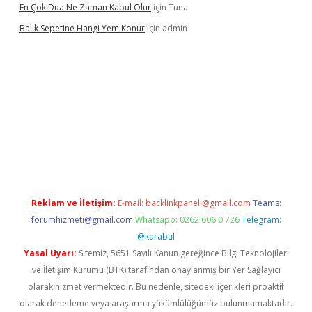
En Çok Dua Ne Zaman Kabul Olur
için
Tuna
Balık Sepetine Hangi Yem Konur
için
admin
xbetgiris.org
Reklam ve İletişim:
E-mail:
backlinkpaneli@gmail.com
Teams:
forumhizmeti@gmail.com
Whatsapp: 0262 606 0 726
Telegram:
@karabul
Yasal Uyarı:
Sitemiz, 5651 Sayılı Kanun gereğince Bilgi Teknolojileri
ve İletişim Kurumu (BTK) tarafından onaylanmış bir Yer Sağlayıcı
olarak hizmet vermektedir. Bu nedenle, sitedeki içerikleri proaktif
olarak denetleme veya araştırma yükümlülüğümüz bulunmamaktadır.