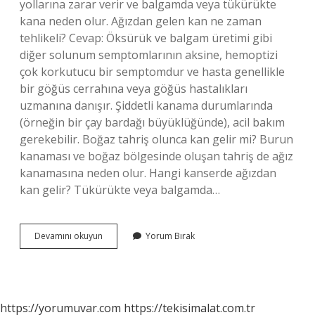
yollarına zarar verir ve balgamda veya tükürükte
kana neden olur. Ağızdan gelen kan ne zaman
tehlikeli? Cevap: Öksürük ve balgam üretimi gibi
diğer solunum semptomlarının aksine, hemoptizi
çok korkutucu bir semptomdur ve hasta genellikle
bir göğüs cerrahına veya göğüs hastalıkları
uzmanına danışır. Şiddetli kanama durumlarında
(örneğin bir çay bardağı büyüklüğünde), acil bakım
gerekebilir. Boğaz tahriş olunca kan gelir mi? Burun
kanaması ve boğaz bölgesinde oluşan tahriş de ağız
kanamasına neden olur. Hangi kanserde ağızdan
kan gelir? Tükürükte veya balgamda…
Tükürükle
Devamını okuyun
Yorum Bırak
Kan
Gelmesi
Neden
Olur
https://yorumuvar.com
https://tekisimalat.com.tr