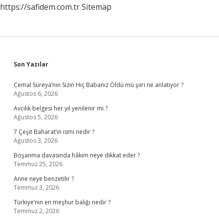
https://safidem.com.tr
Sitemap
Sidebar
Son Yazılar
Cemal Süreya’nın Sizin Hiç Babanız Öldü mü şiiri ne anlatıyor ?
Ağustos 6, 2026
Avcılık belgesi her yıl yenilenir mi ?
Ağustos 5, 2026
7 Çeşit Baharat’ın ismi nedir ?
Ağustos 3, 2026
Boşanma davasında hâkim neye dikkat eder ?
Temmuz 25, 2026
Anne neye benzetilir ?
Temmuz 3, 2026
Türkiye’nin en meşhur balığı nedir ?
Temmuz 2, 2026