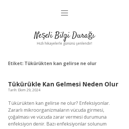
menüyü
Anasayfa
aç
Gizlilik Politikası
Neşeli Bilgi Durağı
Yasal Uyarı
Hızlı hikayelerle gününü şenlendir!
Hakkımızda
Etiket:
Tükürükten kan gelirse ne olur
Tükürükle Kan Gelmesi Neden Olur
Tarih: Ekim 29, 2024
Tükürükten kan gelirse ne olur? Enfeksiyonlar.
Zararlı mikroorganizmaların vücuda girmesi,
çoğalması ve vücuda zarar vermesi durumuna
enfeksiyon denir. Bazı enfeksiyonlar solunum