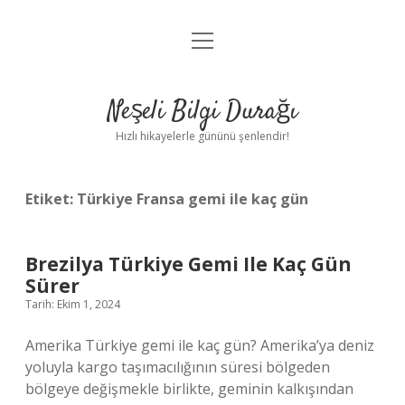
menüyü
Anasayfa
aç
Gizlilik Politikası
Neşeli Bilgi Durağı
Yasal Uyarı
Hızlı hikayelerle gününü şenlendir!
Hakkımızda
Etiket:
Türkiye Fransa gemi ile kaç gün
Brezilya Türkiye Gemi Ile Kaç Gün
Sürer
Tarih: Ekim 1, 2024
Amerika Türkiye gemi ile kaç gün? Amerika’ya deniz
yoluyla kargo taşımacılığının süresi bölgeden
bölgeye değişmekle birlikte, geminin kalkışından