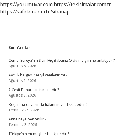
Gün
https://yorumuvar.com
https://tekisimalat.com.tr
Sürer
https://safidem.com.tr
Sitemap
Sidebar
Son Yazılar
Cemal Süreya’nın Sizin Hiç Babanız Öldü mü şiiri ne anlatıyor ?
Ağustos 6, 2026
Avcılık belgesi her yıl yenilenir mi ?
Ağustos 5, 2026
7 Çeşit Baharat’ın ismi nedir ?
Ağustos 3, 2026
Boşanma davasında hâkim neye dikkat eder ?
Temmuz 25, 2026
Anne neye benzetilir ?
Temmuz 3, 2026
Türkiye’nin en meşhur balığı nedir ?