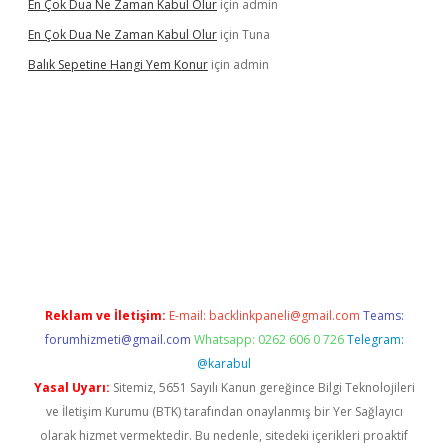
En Çok Dua Ne Zaman Kabul Olur
için
admin
En Çok Dua Ne Zaman Kabul Olur
için
Tuna
Balık Sepetine Hangi Yem Konur
için
admin
venilir mi
elexbetgiris.org
Reklam ve İletişim:
E-mail:
backlinkpaneli@gmail.com
Teams:
forumhizmeti@gmail.com
Whatsapp: 0262 606 0 726
Telegram:
@karabul
Yasal Uyarı:
Sitemiz, 5651 Sayılı Kanun gereğince Bilgi Teknolojileri
ve İletişim Kurumu (BTK) tarafından onaylanmış bir Yer Sağlayıcı
olarak hizmet vermektedir. Bu nedenle, sitedeki içerikleri proaktif