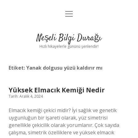
menüyü
Anasayfa
aç
Gizlilik Politikası
Neşeli Bilgi Durağı
Yasal Uyarı
Hızlı hikayelerle gününü şenlendir!
Hakkımızda
Etiket:
Yanak dolgusu yüzü kaldırır mı
Yüksek Elmacık Kemiği Nedir
Tarih: Aralık 4, 2024
Elmacık kemiği çekici midir? İyi sağlık ve genetik
uygunluğun bir işareti olarak, yüz simetrisi
genellikle çekicilik olarak yorumlanır. Çok sayıda
çalışma, simetrik özelliklere ve yüksek elmacık