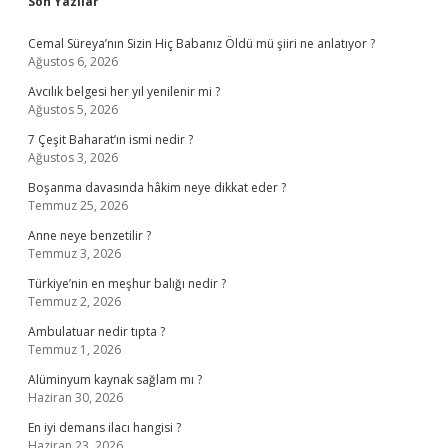
Sidebar
Son Yazılar
Cemal Süreya’nın Sizin Hiç Babanız Öldü mü şiiri ne anlatıyor ?
Ağustos 6, 2026
Avcılık belgesi her yıl yenilenir mi ?
Ağustos 5, 2026
7 Çeşit Baharat’ın ismi nedir ?
Ağustos 3, 2026
Boşanma davasında hâkim neye dikkat eder ?
Temmuz 25, 2026
Anne neye benzetilir ?
Temmuz 3, 2026
Türkiye’nin en meşhur balığı nedir ?
Temmuz 2, 2026
Ambulatuar nedir tıpta ?
Temmuz 1, 2026
Alüminyum kaynak sağlam mı ?
Haziran 30, 2026
En iyi demans ilacı hangisi ?
Haziran 23, 2026