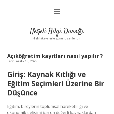
menüyü
Anasayfa
aç
Gizlilik Politikası
Neşeli Bilgi Durağı
Yasal Uyarı
Hızlı hikayelerle gününü şenlendir!
Hakkımızda
Açıköğretim kayıtları nasıl yapılır ?
Tarih: Aralık 13, 2025
Giriş: Kaynak Kıtlığı ve
Eğitim Seçimleri Üzerine Bir
Düşünce
Eğitim, bireylerin toplumsal hareketliliği ve
ekonomik gelişimi için en değerli kaynaklardan