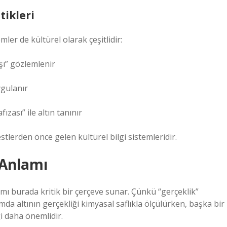
tikleri
ler de kültürel olarak çeşitlidir:
şı” gözlemlenir
ygulanır
zası” ile altın tanınır
tlerden önce gelen kültürel bilgi sistemleridir.
n Anlamı
ı burada kritik bir çerçeve sunar. Çünkü “gerçeklik”
mda altının gerçekliği kimyasal saflıkla ölçülürken, başka bir
i daha önemlidir.