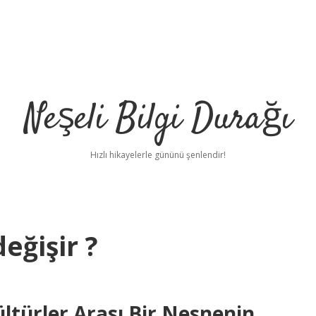
Neşeli Bilgi Durağı
Hızlı hikayelerle gününü şenlendir!
eğişir ?
Kültürler Arası Bir Nesnenin