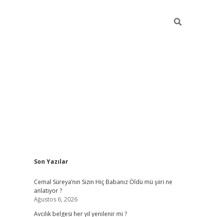
Sidebar
Son Yazılar
hiltonbet yeni giriş
betexper güvenilir mi
elexbe
Cemal Süreya’nın Sizin Hiç Babanız Öldü mü şiiri ne
anlatıyor ?
Ağustos 6, 2026
Avcılık belgesi her yıl yenilenir mi ?