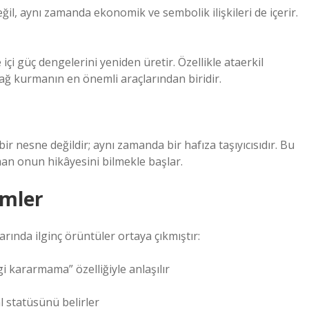
eğil, aynı zamanda ekonomik ve sembolik ilişkileri de içerir.
le içi güç dengelerini yeniden üretir. Özellikle ataerkil
bağ kurmanın en önemli araçlarından biridir.
r nesne değildir; aynı zamanda bir hafıza taşıyıcısıdır. Bu
man onun hikâyesini bilmekle başlar.
emler
rında ilginç örüntüler ortaya çıkmıştır:
i kararmama” özelliğiyle anlaşılır
l statüsünü belirler