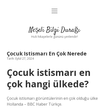
menüyü
Anasayfa
aç
Gizlilik Politikası
Neşeli Bilgi Durağı
Yasal Uyarı
Hızlı hikayelerle gününü şenlendir!
Hakkımızda
Çocuk Istismarı En Çok Nerede
Tarih: Eylül 27, 2024
Çocuk istismarı en
çok hangi ülkede?
Çocuk istismarı görüntülerinin en çok olduğu ülke
Hollanda – BBC Haber Türkçe.