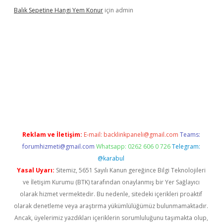
Balık Sepetine Hangi Yem Konur
için
admin
exbetgiris.org
Reklam ve İletişim:
E-mail:
backlinkpaneli@gmail.com
Teams:
forumhizmeti@gmail.com
Whatsapp: 0262 606 0 726
Telegram:
@karabul
Yasal Uyarı:
Sitemiz, 5651 Sayılı Kanun gereğince Bilgi Teknolojileri
ve İletişim Kurumu (BTK) tarafından onaylanmış bir Yer Sağlayıcı
olarak hizmet vermektedir. Bu nedenle, sitedeki içerikleri proaktif
olarak denetleme veya araştırma yükümlülüğümüz bulunmamaktadır.
Ancak, üyelerimiz yazdıkları içeriklerin sorumluluğunu taşımakta olup,