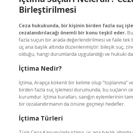
Birleştirilmesi
Ceza hukukunda, bir kişinin birden fazla suç işl
cezalandırılacağı önemli bir konu teşkil eder.
Bu 
fazla suçun bir arada değerlendirilmesi ve faile te
üç ana başlık altında düzenlenmiştir: bileşik suç, zinc
olduğu, hangi durumlarda uygulandığı ve hukuki dayan
İçtima Nedir?
İçtima, Arapça kökenli bir kelime olup “toplanma” v
birden fazla suç işlemesi durumunda, bu suçların ce
kurumdur. İçtima kuralları, sanığın eylemlerinin ta
bir cezalandırmanın da önüne geçmeyi hedefler.
İçtima Türleri
Türk Ceza Kanunu’nda içtima, üç ana başlık altında 