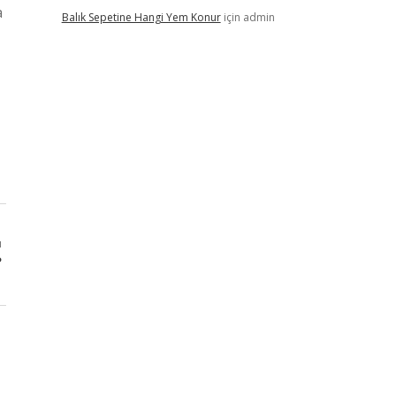
a
Balık Sepetine Hangi Yem Konur
için
admin
ı
?