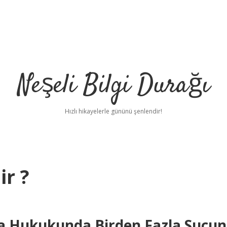
Neşeli Bilgi Durağı
Hızlı hikayelerle gününü şenlendir!
ir ?
eza Hukukunda Birden Fazla Suçun