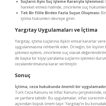
Suçların Aynı Suç İşleme Kararıyla İşlenmesi:
hareket etmesi halinde, zincirleme suç hükümler
Tek Bir Fiille Birden Fazla Suçun Oluşması:
Bir
içtima hükümleri devreye girer.
Yargıtay Uygulamaları ve İçtima
Yargıtay, içtima suçlarına ilişkin emsal kararlar v
uygulanmasına rehberlik eder. Örneğin, bir kişinin b
çekmesi eylemi, zincirleme suç olarak değerlendirilmiş
de başka bir kişiyi yaralama suçlarını işlemesi du
cezalandırılmasına karar verilmiştir.
Sonuç
İçtima, ceza hukukunda önemli bir uygulamadır v
Türk Ceza Kanunu ve İnfaz Kanunu çerçevesinde, cezal
ve şartlara tabidir. Bu uygulamalar, infaz sürecini
açısından büyük önem taşır. Yargıtay’ın bu konudaki