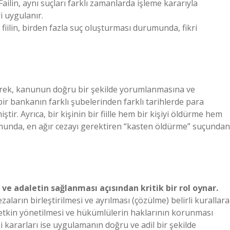
Failin, aynı suçları farklı zamanlarda işleme kararıyla
i uygulanır.
 fiilin, birden fazla suç oluşturması durumunda, fikri
ererek, kanunun doğru bir şekilde yorumlanmasına ve
ir bankanın farklı şubelerinden farklı tarihlerde para
tir. Ayrıca, bir kişinin bir fiille hem bir kişiyi öldürme hem
rumunda, en ağır cezayı gerektiren “kasten öldürme” suçundan
e adaletin sağlanması açısından kritik bir rol oynar.
arın birleştirilmesi ve ayrılması (çözülme) belirli kurallara
n etkin yönetilmesi ve hükümlülerin haklarının korunması
 kararları ise uygulamanın doğru ve adil bir şekilde