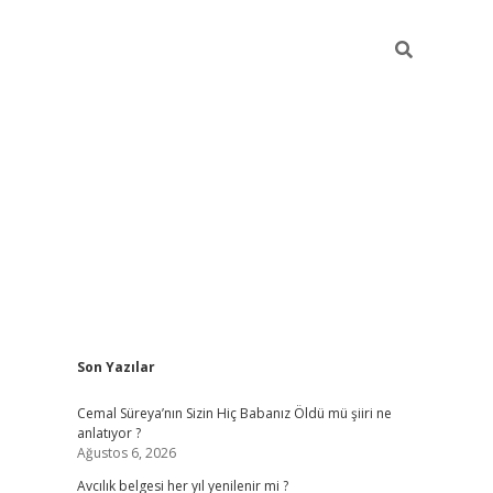
Sidebar
Son Yazılar
hiltonbet yeni giriş
betexper güvenilir mi
el
Cemal Süreya’nın Sizin Hiç Babanız Öldü mü şiiri ne
anlatıyor ?
Ağustos 6, 2026
Avcılık belgesi her yıl yenilenir mi ?