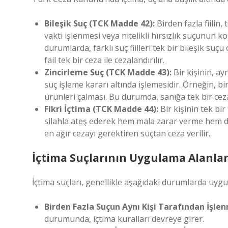
Bileşik Suç (TCK Madde 42):
Birden fazla fiilin,
vakti işlenmesi veya nitelikli hırsızlık suçunun 
durumlarda, farklı suç fiilleri tek bir bileşik s
fail tek bir ceza ile cezalandırılır.
Zincirleme Suç (TCK Madde 43):
Bir kişinin, ay
suç işleme kararı altında işlemesidir. Örneğin, b
ürünleri çalması. Bu durumda, sanığa tek bir ceza 
Fikri İçtima (TCK Madde 44):
Bir kişinin tek bir 
silahla ateş ederek hem mala zarar verme hem 
en ağır cezayı gerektiren suçtan ceza verilir.
İçtima Suçlarının Uygulama Alanlar
İçtima suçları, genellikle aşağıdaki durumlarda uygu
Birden Fazla Suçun Aynı Kişi Tarafından İşlen
durumunda, içtima kuralları devreye girer.